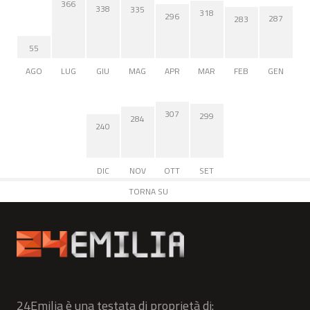
366
338
335
318
296
287
283
55
AGO
LUG
GIU
MAG
APR
MAR
FEB
GEN
307
299
284
240
DIC
NOV
OTT
SET
TORNA SU
24Emilia è una testata di proprietà di: