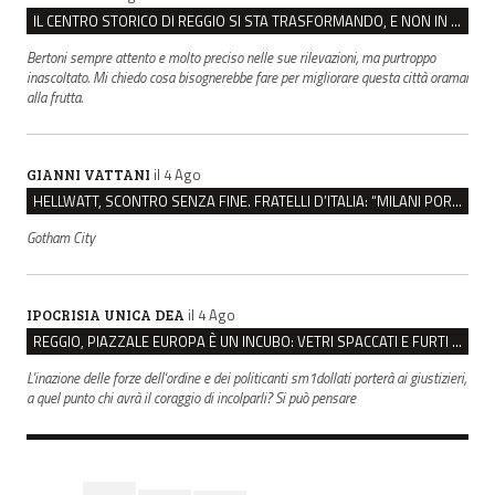
IL CENTRO STORICO DI REGGIO SI STA TRASFORMANDO, E NON IN MEGLIO
Bertoni sempre attento e molto preciso nelle sue rilevazioni, ma purtroppo
inascoltato. Mi chiedo cosa bisognerebbe fare per migliorare questa città oramai
alla frutta.
il 4 Ago
GIANNI VATTANI
HELLWATT, SCONTRO SENZA FINE. FRATELLI D’ITALIA: “MILANI PORTA DOCUMENTI, DE FRANCO INSULTI”
Gotham City
il 4 Ago
IPOCRISIA UNICA DEA
REGGIO, PIAZZALE EUROPA È UN INCUBO: VETRI SPACCATI E FURTI SULLE AUTO IN SOSTA
L'inazione delle forze dell'ordine e dei politicanti sm1dollati porterà ai giustizieri,
a quel punto chi avrà il coraggio di incolparli? Si può pensare