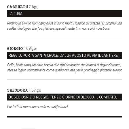
il 7 Ago
GABRIELE
LA CURA
Proprio in Emilia Romagna dove ci sono molti Hospice all’altezza ! E’ proprio una
scelta ideologica che fa riflettere, specialmente (ma non solo) i cristiani.
il 6 Ago
GIORGIO
REGGIO. PORTA SANTA CROCE, DAL 24 AGOSTO AL VIA IL CANTIERE PER IL NUOVO COLLETTORE FOGNARIO
Bello, bellissimo, un altro regalo alle tribù maranze che manco ci ringrazieranno,
stessa logica cortomirante come quella attuata per il parcheggio piazzale europa
il 6 Ago
THEODORA
BOSCO OSPIZIO REGGIO, TERZO GIORNO DI BLOCCO. IL COMITATO: “PRESIDIO FINO A VENERDÌ”
Poi tutti al mare...non credo a manifestare!