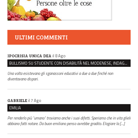
ULTIMI COMMENTI
il 8 Ago
IPOCRISIA UNICA DEA
BULLISMO SU STUDENTE CON DISABILITÀ NEL MODENESE, INDAGATI DUE RAGAZZI DI 16 ANNI
Una volta esistevano gli sganassoni educativi a due a due finché non
diventavano dispari.
il 7 Ago
GABRIELE
EMILIA
Per renderlo più "umano" troviamo anche i suoi difetti. Speriamo che in vita glieli
abbiano fatti notare. Da buon emiliano penso avrebbe gradito. Elogiare la […]