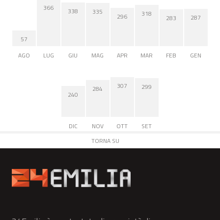
366
338
335
318
296
287
283
57
AGO
LUG
GIU
MAG
APR
MAR
FEB
GEN
307
299
284
240
DIC
NOV
OTT
SET
TORNA SU