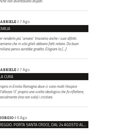
inché non diventavano dispari.
il 7 Ago
ABRIELE
EMILIA
er renderlo più "umano" troviamo anche i suoi difetti.
periamo che in vita glieli abbiano fatti notare. Da buon
miliano penso avrebbe gradito. Elogiare la […]
il 7 Ago
ABRIELE
LA CURA
roprio in Emilia Romagna dove ci sono molti Hospice
l’altezza ! E’ proprio una scelta ideologica che fa riflettere,
pecialmente (ma non solo) i cristiani.
il 6 Ago
IORGIO
REGGIO. PORTA SANTA CROCE, DAL 24 AGOSTO AL VIA IL CANTIERE PER IL NUOVO COLLETTORE FOGNARIO