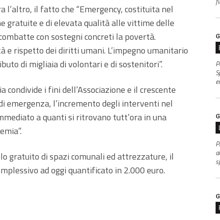
f
 l’altro, il fatto che “Emergency, costituita nel
 gratuite e di elevata qualità alle vittime delle
 combatte con sostegni concreti la povertà.
G
à e rispetto dei diritti umani. L’impegno umanitario
uto di migliaia di volontari e di sostenitori”.
P
S
e
a condivide i fini dell’Associazione e il crescente
di emergenza, l’incremento degli interventi nel
mediato a quanti si ritrovano tutt’ora in una
G
emia”.
P
al
lo gratuito di spazi comunali ed attrezzature, il
s
plessivo ad oggi quantificato in 2.000 euro.
G