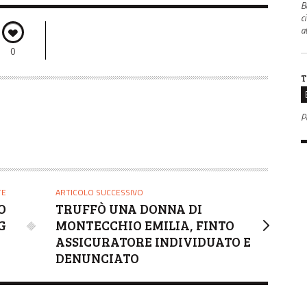
B
c
a
0
T
P
TE
ARTICOLO SUCCESSIVO
O
TRUFFÒ UNA DONNA DI
G
MONTECCHIO EMILIA, FINTO
ASSICURATORE INDIVIDUATO E
DENUNCIATO