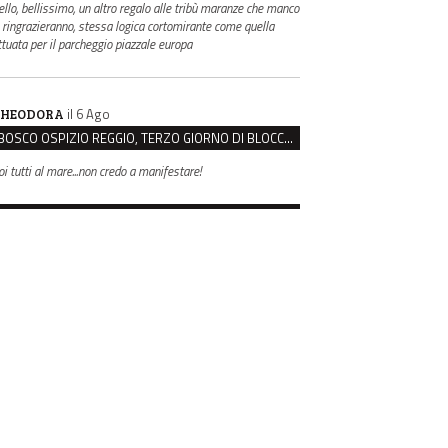
ello, bellissimo, un altro regalo alle tribù maranze che manco
i ringrazieranno, stessa logica cortomirante come quella
ttuata per il parcheggio piazzale europa
il 6 Ago
HEODORA
BOSCO OSPIZIO REGGIO, TERZO GIORNO DI BLOCCO. IL COMITATO: “PRESIDIO FINO A VENERDÌ”
oi tutti al mare...non credo a manifestare!