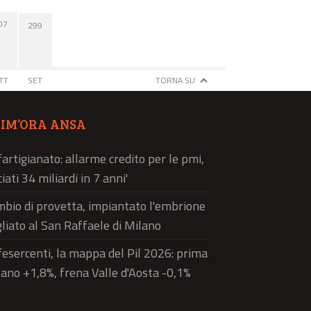
07
299
TT
SET
TORNA SU
TIM’ORA ANSA
artigianato: allarme credito per le pmi,
ciati 34 miliardi in 7 anni'
bio di provetta, impiantato l'embrione
liato al San Raffaele di Milano
esercenti, la mappa del Pil 2026: prima
ano +1,8%, frena Valle d'Aosta -0,1%