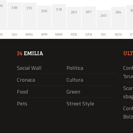
66
338
335
318
3
296
287
284
283
240
UG
GIU
MAG
APR
MAR
FEB
GEN
DIC
NOV
O
24
EMILIA
UL
Social Wall
Politica
Conf
'bru
Cronaca
Cultura
Scam
Food
Green
sbag
Pets
Street Style
Conf
Bolz