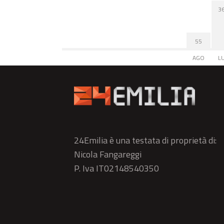
3
55
AGO
L
24Emilia è una testata di proprietà di:
Nicola Fangareggi
P. Iva IT02148540350