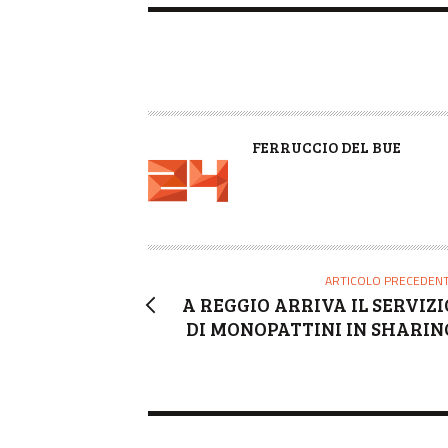
A
FERRUCCIO DEL BUE
U
T
O
R
E
ARTICOLO PRECEDEN
A REGGIO ARRIVA IL SERVIZI
DI MONOPATTINI IN SHARIN