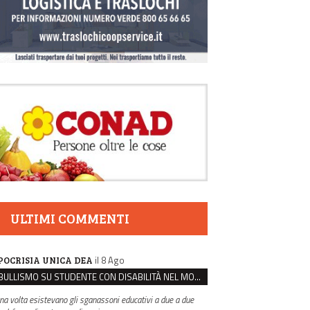
ULTIMI COMMENTI
il 8 Ago
POCRISIA UNICA DEA
BULLISMO SU STUDENTE CON DISABILITÀ NEL MODENESE, INDAGATI DUE RAGAZZI DI 16 ANNI
na volta esistevano gli sganassoni educativi a due a due