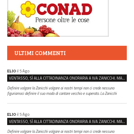
ULTIMI COMMENTI
il 5 Ago
ELIO
VENTASSO, SÌ ALLA CITTADINANZA ONORARIA A IVA ZANICCHI. MA BARGIACCHI: “È DI PESSIMO GUSTO”
Definire volgare la Zanicchi volgare ai nostri tempi non ci crede nessuno
figuriamoci definire il suo modo di cantare vecchio e superato. La Zanicchi
il 5 Ago
ELIO
VENTASSO, SÌ ALLA CITTADINANZA ONORARIA A IVA ZANICCHI. MA BARGIACCHI: “È DI PESSIMO GUSTO”
Definire volgare la Zanicchi volgare ai nostri tempi non ci crede nessuno