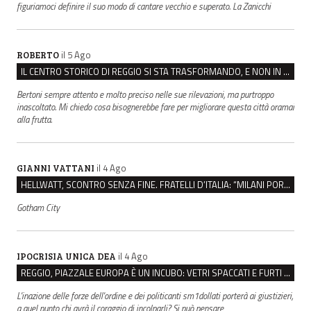
figuriamoci definire il suo modo di cantare vecchio e superato. La Zanicchi
il 5 Ago
ROBERTO
IL CENTRO STORICO DI REGGIO SI STA TRASFORMANDO, E NON IN MEGLIO
Bertoni sempre attento e molto preciso nelle sue rilevazioni, ma purtroppo
inascoltato. Mi chiedo cosa bisognerebbe fare per migliorare questa città oramai
alla frutta.
il 4 Ago
GIANNI VATTANI
HELLWATT, SCONTRO SENZA FINE. FRATELLI D’ITALIA: “MILANI PORTA DOCUMENTI, DE FRANCO INSULTI”
Gotham City
il 4 Ago
IPOCRISIA UNICA DEA
REGGIO, PIAZZALE EUROPA È UN INCUBO: VETRI SPACCATI E FURTI SULLE AUTO IN SOSTA
L'inazione delle forze dell'ordine e dei politicanti sm1dollati porterà ai giustizieri,
a quel punto chi avrà il coraggio di incolparli? Si può pensare