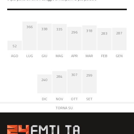
366
338
335
318
296
287
283
52
AGO
LUG
GIU
MAG
APR
MAR
FEB
GEN
307
299
284
240
DIC
NOV
OTT
SET
TORNA SU