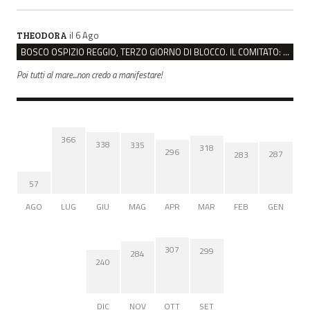
il 6 Ago
THEODORA
BOSCO OSPIZIO REGGIO, TERZO GIORNO DI BLOCCO. IL COMITATO: “PRESIDIO FINO A VENERDÌ”
Poi tutti al mare...non credo a manifestare!
366
338
335
318
296
287
283
57
AGO
LUG
GIU
MAG
APR
MAR
FEB
GEN
307
299
284
240
DIC
NOV
OTT
SET