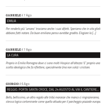
il 7 Ago
GABRIELE
EMILIA
Per renderlo più "umano" troviamo anche i suoi difetti. Speriamo che in vita glieli
abbiano fatti notare. Da buon emiliano penso avrebbe gradito. Elogiare la […]
il 7 Ago
GABRIELE
LA CURA
Proprio in Emilia Romagna dove ci sono molti Hospice all’altezza ! E’ proprio una
scelta ideologica che fa riflettere, specialmente (ma non solo) i cristiani.
il 6 Ago
GIORGIO
REGGIO. PORTA SANTA CROCE, DAL 24 AGOSTO AL VIA IL CANTIERE PER IL NUOVO COLLETTORE FOGNARIO
Bello, bellissimo, un altro regalo alle tribù maranze che manco ci ringrazieranno,
stessa logica cortomirante come quella attuata per il parcheggio piazzale europa