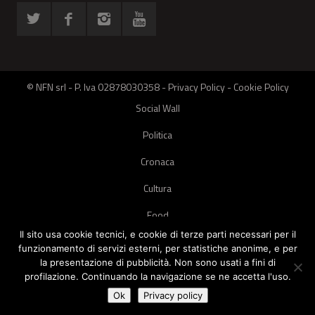
© NFN srl - P. Iva 02878030358 -
Privacy Policy
-
Cookie Policy
Social Wall
Politica
Cronaca
Cultura
Food
Il sito usa cookie tecnici, e cookie di terze parti necessari per il
Green
funzionamento di servizi esterni, per statistiche anonime, e per
la presentazione di pubblicità. Non sono usati a fini di
Pets
profilazione. Continuando la navigazione se ne accetta l'uso.
Street Style
Ok
Privacy policy