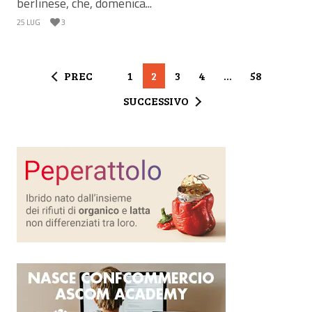
berlinese, che, domenica...
25 LUG
3
PREC
1
2
3
4
…
58
SUCCESSIVO