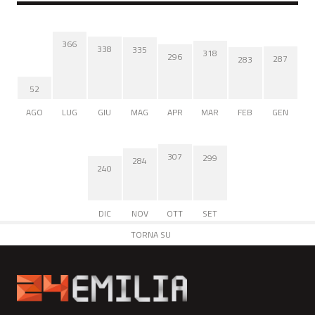
366
338
335
318
296
287
283
52
AGO
LUG
GIU
MAG
APR
MAR
FEB
GEN
307
299
284
240
DIC
NOV
OTT
SET
TORNA SU