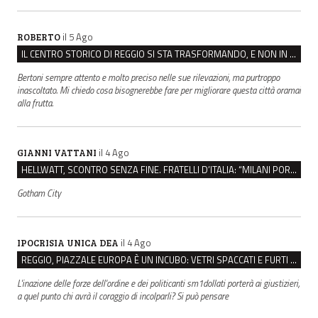
il 5 Ago
ROBERTO
IL CENTRO STORICO DI REGGIO SI STA TRASFORMANDO, E NON IN MEGLIO
Bertoni sempre attento e molto preciso nelle sue rilevazioni, ma purtroppo
inascoltato. Mi chiedo cosa bisognerebbe fare per migliorare questa città oramai
alla frutta.
il 4 Ago
GIANNI VATTANI
HELLWATT, SCONTRO SENZA FINE. FRATELLI D’ITALIA: “MILANI PORTA DOCUMENTI, DE FRANCO INSULTI”
Gotham City
il 4 Ago
IPOCRISIA UNICA DEA
REGGIO, PIAZZALE EUROPA È UN INCUBO: VETRI SPACCATI E FURTI SULLE AUTO IN SOSTA
L'inazione delle forze dell'ordine e dei politicanti sm1dollati porterà ai giustizieri,
a quel punto chi avrà il coraggio di incolparli? Si può pensare