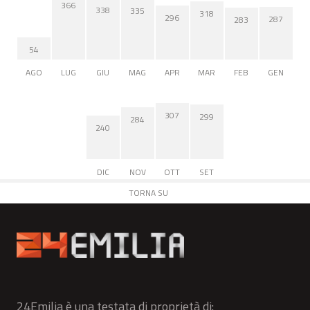
366
338
335
318
296
287
283
54
AGO
LUG
GIU
MAG
APR
MAR
FEB
GEN
307
299
284
240
DIC
NOV
OTT
SET
TORNA SU
24Emilia è una testata di proprietà di: