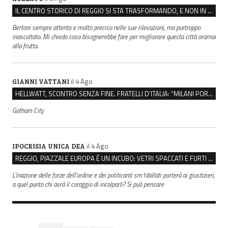
IL CENTRO STORICO DI REGGIO SI STA TRASFORMANDO, E NON IN MEGLIO
Bertoni sempre attento e molto preciso nelle sue rilevazioni, ma purtroppo
inascoltato. Mi chiedo cosa bisognerebbe fare per migliorare questa città oramai
alla frutta.
il 4 Ago
GIANNI VATTANI
HELLWATT, SCONTRO SENZA FINE. FRATELLI D’ITALIA: “MILANI PORTA DOCUMENTI, DE FRANCO INSULTI”
Gotham City
il 4 Ago
IPOCRISIA UNICA DEA
REGGIO, PIAZZALE EUROPA È UN INCUBO: VETRI SPACCATI E FURTI SULLE AUTO IN SOSTA
L'inazione delle forze dell'ordine e dei politicanti sm1dollati porterà ai giustizieri,
a quel punto chi avrà il coraggio di incolparli? Si può pensare