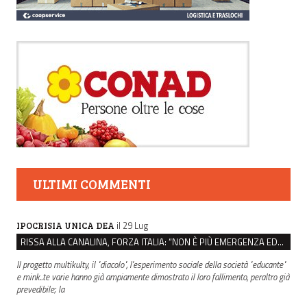
ULTIMI COMMENTI
il 29 Lug
IPOCRISIA UNICA DEA
RISSA ALLA CANALINA, FORZA ITALIA: “NON È PIÙ EMERGENZA EDUCATIVA, MA DI SICUREZZA”
Il progetto multikulty, il "diacolo", l'esperimento sociale della società "educante"
e mink..te varie hanno già ampiamente dimostrato il loro fallimento, peraltro già
prevedibile; la