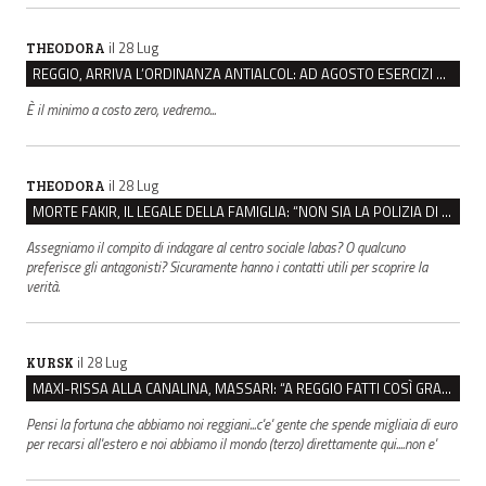
il 28 Lug
THEODORA
REGGIO, ARRIVA L’ORDINANZA ANTIALCOL: AD AGOSTO ESERCIZI DI VICINATO CHIUSI DALLE 22 ALLE 6
È il minimo a costo zero, vedremo...
il 28 Lug
THEODORA
MORTE FAKIR, IL LEGALE DELLA FAMIGLIA: “NON SIA LA POLIZIA DI STATO A INDAGARE”
Assegniamo il compito di indagare al centro sociale labas? O qualcuno
preferisce gli antagonisti? Sicuramente hanno i contatti utili per scoprire la
verità.
il 28 Lug
KURSK
MAXI-RISSA ALLA CANALINA, MASSARI: “A REGGIO FATTI COSÌ GRAVI NON DEVONO TROVARE SPAZIO”
Pensi la fortuna che abbiamo noi reggiani...c'e' gente che spende migliaia di euro
per recarsi all'estero e noi abbiamo il mondo (terzo) direttamente qui....non e'