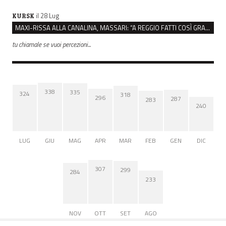
il 28 Lug
KURSK
MAXI-RISSA ALLA CANALINA, MASSARI: “A REGGIO FATTI COSÌ GRAVI NON DEVONO TROVARE SPAZIO”
tu chiamale se vuoi percezioni...
338
335
324
318
296
287
283
240
LUG
GIU
MAG
APR
MAR
FEB
GEN
DIC
307
299
284
233
NOV
OTT
SET
AGO