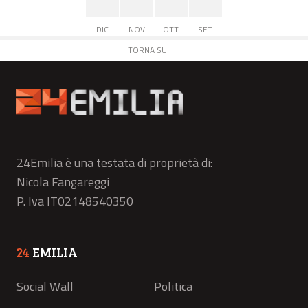
DIC
NOV
OTT
SET
TORNA SU
24Emilia è una testata di proprietà di:
Nicola Fangareggi
P. Iva IT02148540350
24
EMILIA
Social Wall
Politica