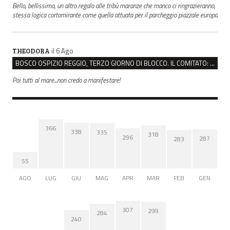
Bello, bellissimo, un altro regalo alle tribù maranze che manco ci ringrazieranno,
stessa logica cortomirante come quella attuata per il parcheggio piazzale europa
il 6 Ago
THEODORA
BOSCO OSPIZIO REGGIO, TERZO GIORNO DI BLOCCO. IL COMITATO: “PRESIDIO FINO A VENERDÌ”
Poi tutti al mare...non credo a manifestare!
366
338
335
318
296
287
283
55
AGO
LUG
GIU
MAG
APR
MAR
FEB
GEN
307
299
284
240