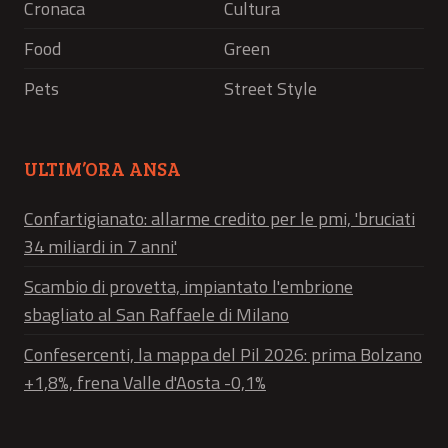
Cronaca
Cultura
Food
Green
Pets
Street Style
ULTIM’ORA ANSA
Confartigianato: allarme credito per le pmi, 'bruciati
34 miliardi in 7 anni'
Scambio di provetta, impiantato l'embrione
sbagliato al San Raffaele di Milano
Confesercenti, la mappa del Pil 2026: prima Bolzano
+1,8%, frena Valle d'Aosta -0,1%