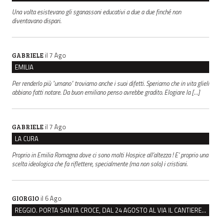
Una volta esistevano gli sganassoni educativi a due a due finché non
diventavano dispari.
il 7 Ago
GABRIELE
EMILIA
Per renderlo più "umano" troviamo anche i suoi difetti. Speriamo che in vita glieli
abbiano fatti notare. Da buon emiliano penso avrebbe gradito. Elogiare la […]
il 7 Ago
GABRIELE
LA CURA
Proprio in Emilia Romagna dove ci sono molti Hospice all’altezza ! E’ proprio una
scelta ideologica che fa riflettere, specialmente (ma non solo) i cristiani.
il 6 Ago
GIORGIO
REGGIO. PORTA SANTA CROCE, DAL 24 AGOSTO AL VIA IL CANTIERE PER IL NUOVO COLLETTORE FOGNARIO