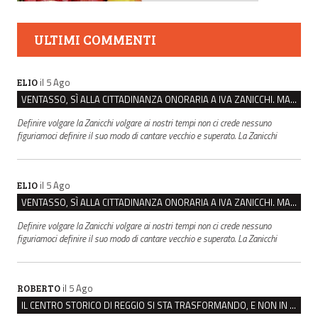
ULTIMI COMMENTI
il 5 Ago
ELIO
VENTASSO, SÌ ALLA CITTADINANZA ONORARIA A IVA ZANICCHI. MA BARGIACCHI: “È DI PESSIMO GUSTO”
Definire volgare la Zanicchi volgare ai nostri tempi non ci crede nessuno
figuriamoci definire il suo modo di cantare vecchio e superato. La Zanicchi
il 5 Ago
ELIO
VENTASSO, SÌ ALLA CITTADINANZA ONORARIA A IVA ZANICCHI. MA BARGIACCHI: “È DI PESSIMO GUSTO”
Definire volgare la Zanicchi volgare ai nostri tempi non ci crede nessuno
figuriamoci definire il suo modo di cantare vecchio e superato. La Zanicchi
il 5 Ago
ROBERTO
IL CENTRO STORICO DI REGGIO SI STA TRASFORMANDO, E NON IN MEGLIO