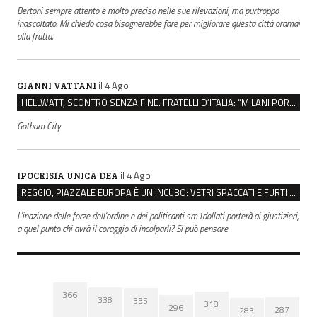
Bertoni sempre attento e molto preciso nelle sue rilevazioni, ma purtroppo
inascoltato. Mi chiedo cosa bisognerebbe fare per migliorare questa città oramai
alla frutta.
il 4 Ago
GIANNI VATTANI
HELLWATT, SCONTRO SENZA FINE. FRATELLI D’ITALIA: “MILANI PORTA DOCUMENTI, DE FRANCO INSULTI”
Gotham City
il 4 Ago
IPOCRISIA UNICA DEA
REGGIO, PIAZZALE EUROPA È UN INCUBO: VETRI SPACCATI E FURTI SULLE AUTO IN SOSTA
L'inazione delle forze dell'ordine e dei politicanti sm1dollati porterà ai giustizieri,
a quel punto chi avrà il coraggio di incolparli? Si può pensare
366
338
335
318
296
287
283