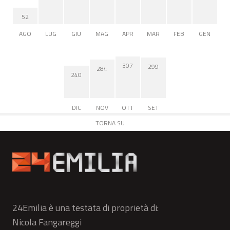
52
AGO
LUG
GIU
MAG
APR
MAR
FEB
GEN
307
299
284
240
DIC
NOV
OTT
SET
TORNA SU
24Emilia è una testata di proprietà di:
Nicola Fangareggi