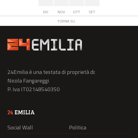
DIC
NOV
OTT
SET
TORNA SU
24Emilia è una testata di proprietà di:
Nicola Fangareggi
P. Iva IT02148540350
24
EMILIA
Social Wall
Politica