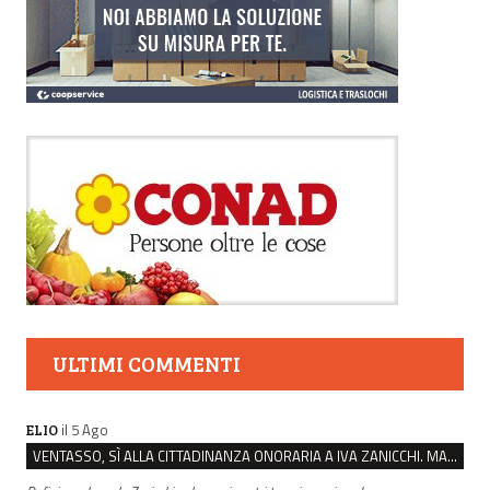
ULTIMI COMMENTI
il 5 Ago
ELIO
VENTASSO, SÌ ALLA CITTADINANZA ONORARIA A IVA ZANICCHI. MA BARGIACCHI: “È DI PESSIMO GUSTO”