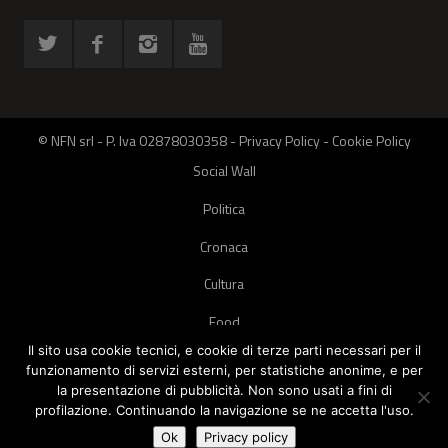
© NFN srl - P. Iva 02878030358 -
Privacy Policy
-
Cookie Policy
Social Wall
Politica
Cronaca
Cultura
Food
Il sito usa cookie tecnici, e cookie di terze parti necessari per il
Green
funzionamento di servizi esterni, per statistiche anonime, e per
la presentazione di pubblicità. Non sono usati a fini di
Pets
profilazione. Continuando la navigazione se ne accetta l'uso.
Street Style
Ok
Privacy policy