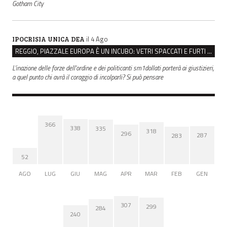
Gotham City
il 4 Ago
IPOCRISIA UNICA DEA
REGGIO, PIAZZALE EUROPA È UN INCUBO: VETRI SPACCATI E FURTI SULLE AUTO IN SOSTA
L'inazione delle forze dell'ordine e dei politicanti sm1dollati porterà ai giustizieri,
a quel punto chi avrà il coraggio di incolparli? Si può pensare
366
338
335
318
296
287
283
52
AGO
LUG
GIU
MAG
APR
MAR
FEB
GEN
307
299
284
240