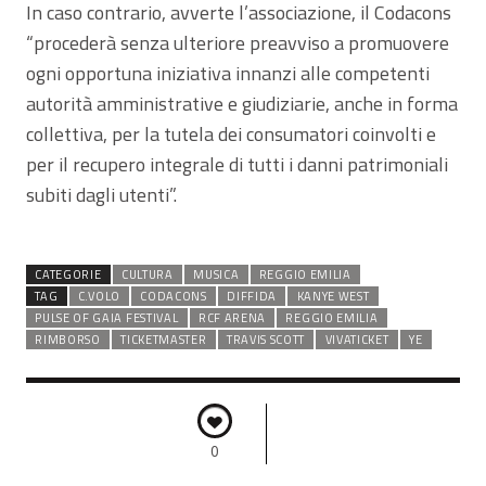
In caso contrario, avverte l’associazione, il Codacons
“procederà senza ulteriore preavviso a promuovere
ogni opportuna iniziativa innanzi alle competenti
autorità amministrative e giudiziarie, anche in forma
collettiva, per la tutela dei consumatori coinvolti e
per il recupero integrale di tutti i danni patrimoniali
subiti dagli utenti”.
CATEGORIE
CULTURA
MUSICA
REGGIO EMILIA
TAG
C.VOLO
CODACONS
DIFFIDA
KANYE WEST
PULSE OF GAIA FESTIVAL
RCF ARENA
REGGIO EMILIA
RIMBORSO
TICKETMASTER
TRAVIS SCOTT
VIVATICKET
YE
0