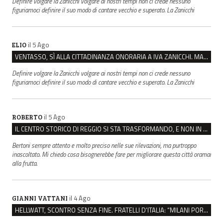
Definire volgare la Zanicchi volgare ai nostri tempi non ci crede nessuno
figuriamoci definire il suo modo di cantare vecchio e superato. La Zanicchi
il 5 Ago
ELIO
VENTASSO, SÌ ALLA CITTADINANZA ONORARIA A IVA ZANICCHI. MA BARGIACCHI: “È DI PESSIMO GUSTO”
Definire volgare la Zanicchi volgare ai nostri tempi non ci crede nessuno
figuriamoci definire il suo modo di cantare vecchio e superato. La Zanicchi
il 5 Ago
ROBERTO
IL CENTRO STORICO DI REGGIO SI STA TRASFORMANDO, E NON IN MEGLIO
Bertoni sempre attento e molto preciso nelle sue rilevazioni, ma purtroppo
inascoltato. Mi chiedo cosa bisognerebbe fare per migliorare questa città oramai
alla frutta.
il 4 Ago
GIANNI VATTANI
HELLWATT, SCONTRO SENZA FINE. FRATELLI D’ITALIA: “MILANI PORTA DOCUMENTI, DE FRANCO INSULTI”