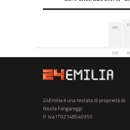
3
300
LUG
G
24Emilia è una testata di proprietà di:
Nicola Fangareggi
P. Iva IT02148540350