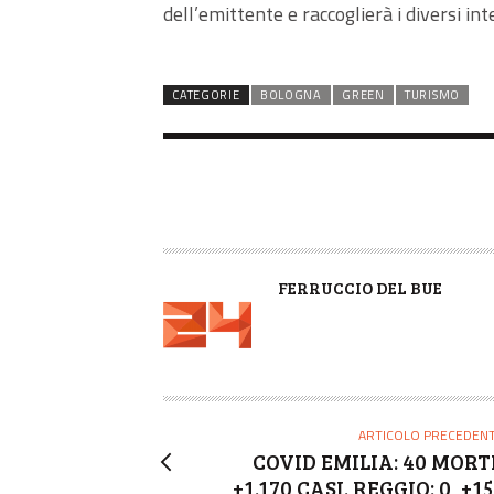
dell’emittente e raccoglierà i diversi int
CATEGORIE
BOLOGNA
GREEN
TURISMO
A
FERRUCCIO DEL BUE
U
T
O
R
E
ARTICOLO PRECEDEN
COVID EMILIA: 40 MORTI
+1.170 CASI. REGGIO: 0, +1