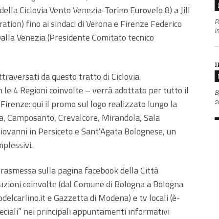
della Ciclovia Vento Venezia-Torino Eurovelo 8) a Jill
P
ation) fino ai sindaci di Verona e Firenze Federico
i
alla Venezia (Presidente Comitato tecnico
I
ttraversati da questo tratto di Ciclovia
 le 4 Regioni coinvolte – verrà adottato per tutto il
B
s
Firenze: qui il promo sul logo realizzato lungo la
ilia, Camposanto, Crevalcore, Mirandola, Sala
iovanni in Persiceto e Sant’Agata Bolognese, un
mplessivi.
 trasmessa sulla pagina facebook della Città
tuzioni coinvolte (dal Comune di Bologna a Bologna
delcarlino.it e Gazzetta di Modena) e tv locali (è-
ciali” nei principali appuntamenti informativi