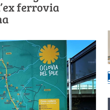
l’ex ferrovia
na