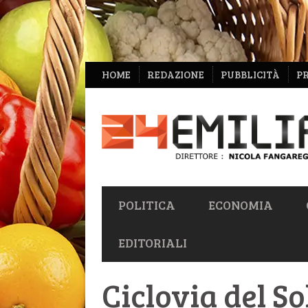
NAVIGAZIONE
HOME
REDAZIONE
PUBBLICITÀ
P
SECONDARIA
NAVIGAZIONE
POLITICA
ECONOMIA
PRIMARIA
EDITORIALI
Ciclovia del S