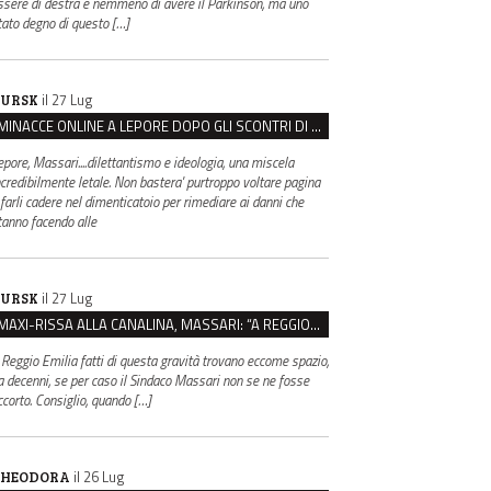
ssere di destra e nemmeno di avere il Parkinson, ma uno
tato degno di questo […]
il 27 Lug
URSK
MINACCE ONLINE A LEPORE DOPO GLI SCONTRI DI BOLOGNA, ASSEGNATA LA SCORTA AL SINDACO
epore, Massari....dilettantismo e ideologia, una miscela
ncredibilmente letale. Non bastera' purtroppo voltare pagina
 farli cadere nel dimenticatoio per rimediare ai danni che
tanno facendo alle
il 27 Lug
URSK
MAXI-RISSA ALLA CANALINA, MASSARI: “A REGGIO FATTI COSÌ GRAVI NON DEVONO TROVARE SPAZIO”
 Reggio Emilia fatti di questa gravità trovano eccome spazio,
a decenni, se per caso il Sindaco Massari non se ne fosse
ccorto. Consiglio, quando […]
il 26 Lug
HEODORA