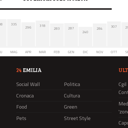
38
335
318
307
2
296
287
284
283
240
IU
MAG
APR
MAR
FEB
GEN
DIC
NOV
OTT
S
24
EMILIA
UL
Social Wall
Politica
Cgil
Cont
Cronaca
Cultura
Medi
Food
Green
'zon
Pets
Street Style
Capo