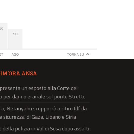
99
233
ET
AGO
TORNA SU
TIM’ORA ANSA
 presenta un esposto alla Corte dei
i per danno erariale sul ponte Stretto
a, Netanyahu si opporrà a ritiro Idf da
e sicurezza' di Gaza, Libano e Siria
 della polizia in Val di Susa dopo assalti