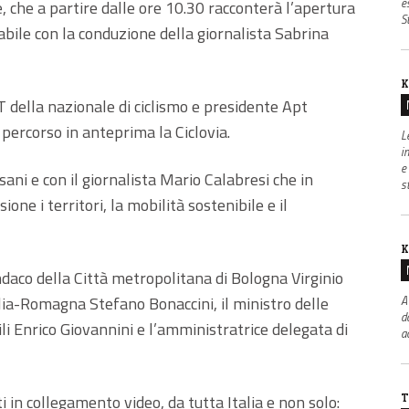
e
 che a partire dalle ore 10.30 racconterà l’apertura
S
abile con la conduzione della giornalista Sabrina
K
CT della nazionale di ciclismo e presidente Apt
percorso in anteprima la Ciclovia.
L
i
e
ani e con il giornalista Mario Calabresi che in
s
one i territori, la mobilità sostenibile e il
K
ndaco della Città metropolitana di Bologna Virginio
lia-Romagna Stefano Bonaccini, il ministro delle
A
d
ili Enrico Giovannini e l’amministratrice delegata di
a
T
 in collegamento video, da tutta Italia e non solo: