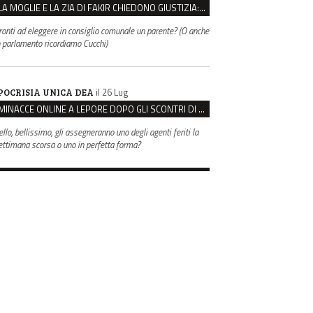
LA MOGLIE E LA ZIA DI FAKIR CHIEDONO GIUSTIZIA: “LA SUA MORTE CRIMINE CONTRO L’UMANITÀ”
ronti ad eleggere in consiglio comunale un parente? (O anche
n parlamento ricordiamo Cucchi)
il 26 Lug
POCRISIA UNICA DEA
MINACCE ONLINE A LEPORE DOPO GLI SCONTRI DI BOLOGNA, ASSEGNATA LA SCORTA AL SINDACO
ello, bellissimo, gli assegneranno uno degli agenti feriti la
ettimana scorsa o uno in perfetta forma?