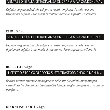
VENTASSO, SÌ ALLA CITTADINANZA ONORARIA A IVA ZANICCHI. MA BARGIACCHI: “È DI PESSIMO GUSTO”
Definire volgare la Zanicchi volgare ai nostri tempi non ci crede nessuno
figuriamoci definire il suo modo di cantare vecchio e superato. La Zanicchi
il 5 Ago
ELIO
VENTASSO, SÌ ALLA CITTADINANZA ONORARIA A IVA ZANICCHI. MA BARGIACCHI: “È DI PESSIMO GUSTO”
Definire volgare la Zanicchi volgare ai nostri tempi non ci crede nessuno
figuriamoci definire il suo modo di cantare vecchio e superato. La Zanicchi
il 5 Ago
ROBERTO
IL CENTRO STORICO DI REGGIO SI STA TRASFORMANDO, E NON IN MEGLIO
Bertoni sempre attento e molto preciso nelle sue rilevazioni, ma purtroppo
inascoltato. Mi chiedo cosa bisognerebbe fare per migliorare questa città oramai
alla frutta.
il 4 Ago
GIANNI VATTANI