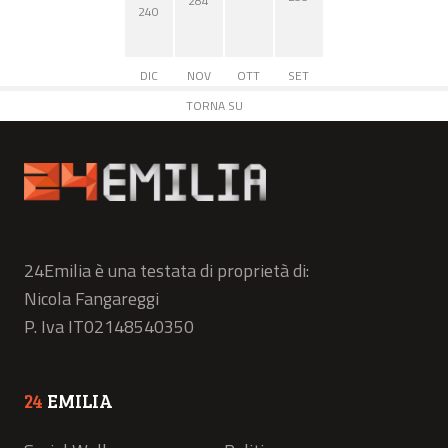
284
240
DIC
NOV
OTT
SET
TORNA SU
24Emilia è una testata di proprietà di:
Nicola Fangareggi
P. Iva IT02148540350
24
EMILIA