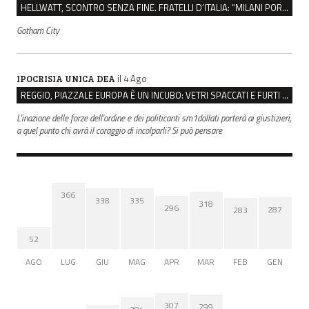
HELLWATT, SCONTRO SENZA FINE. FRATELLI D’ITALIA: “MILANI PORTA DOCUMENTI, DE FRANCO INSULTI”
Gotham City
il 4 Ago
IPOCRISIA UNICA DEA
REGGIO, PIAZZALE EUROPA È UN INCUBO: VETRI SPACCATI E FURTI SULLE AUTO IN SOSTA
L'inazione delle forze dell'ordine e dei politicanti sm1dollati porterà ai giustizieri,
a quel punto chi avrà il coraggio di incolparli? Si può pensare
366
338
335
318
296
287
283
52
AGO
LUG
GIU
MAG
APR
MAR
FEB
GEN
307
299