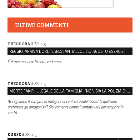
ULTIMI COMMENTI
il 28 Lug
THEODORA
REGGIO, ARRIVA L’ORDINANZA ANTIALCOL: AD AGOSTO ESERCIZI DI VICINATO CHIUSI DALLE 22 ALLE 6
È il minimo a costo zero, vedremo...
il 28 Lug
THEODORA
MORTE FAKIR, IL LEGALE DELLA FAMIGLIA: “NON SIA LA POLIZIA DI STATO A INDAGARE”
Assegniamo il compito di indagare al centro sociale labas? O qualcuno
preferisce gli antagonisti? Sicuramente hanno i contatti utili per scoprire la
verità.
il 28 Lug
KURSK