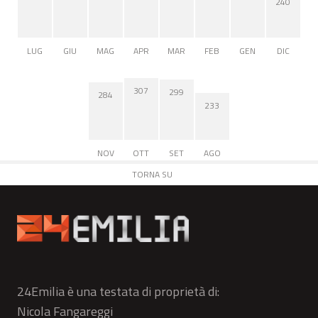
240
LUG
GIU
MAG
APR
MAR
FEB
GEN
DIC
307
299
284
233
NOV
OTT
SET
AGO
TORNA SU
24Emilia è una testata di proprietà di:
Nicola Fangareggi