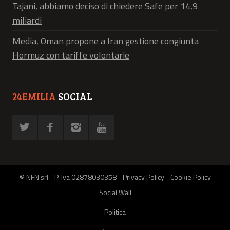
Tajani, abbiamo deciso di chiedere Safe per 14,9
miliardi
Media, Oman propone a Iran gestione congiunta
Hormuz con tariffe volontarie
24EMILIA
SOCIAL
© NFN srl - P. Iva 02878030358 -
Privacy Policy
-
Cookie Policy
Social Wall
Politica