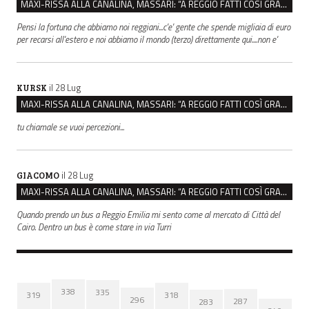
MAXI-RISSA ALLA CANALINA, MASSARI: “A REGGIO FATTI COSÌ GRAVI NON DEVONO TROVARE SPAZIO”
Pensi la fortuna che abbiamo noi reggiani...c'e' gente che spende migliaia di euro
per recarsi all'estero e noi abbiamo il mondo (terzo) direttamente qui....non e'
il 28 Lug
KURSK
MAXI-RISSA ALLA CANALINA, MASSARI: “A REGGIO FATTI COSÌ GRAVI NON DEVONO TROVARE SPAZIO”
tu chiamale se vuoi percezioni...
il 28 Lug
GIACOMO
MAXI-RISSA ALLA CANALINA, MASSARI: “A REGGIO FATTI COSÌ GRAVI NON DEVONO TROVARE SPAZIO”
Quando prendo un bus a Reggio Emilia mi sento come al mercato di Città del
Cairo. Dentro un bus è come stare in via Turri
338
335
319
318
296
287
283