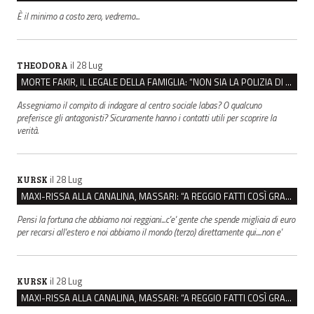
È il minimo a costo zero, vedremo...
il 28 Lug
THEODORA
MORTE FAKIR, IL LEGALE DELLA FAMIGLIA: “NON SIA LA POLIZIA DI STATO A INDAGARE”
Assegniamo il compito di indagare al centro sociale labas? O qualcuno
preferisce gli antagonisti? Sicuramente hanno i contatti utili per scoprire la
verità.
il 28 Lug
KURSK
MAXI-RISSA ALLA CANALINA, MASSARI: “A REGGIO FATTI COSÌ GRAVI NON DEVONO TROVARE SPAZIO”
Pensi la fortuna che abbiamo noi reggiani...c'e' gente che spende migliaia di euro
per recarsi all'estero e noi abbiamo il mondo (terzo) direttamente qui....non e'
il 28 Lug
KURSK
MAXI-RISSA ALLA CANALINA, MASSARI: “A REGGIO FATTI COSÌ GRAVI NON DEVONO TROVARE SPAZIO”