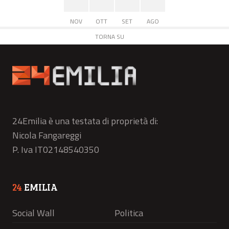
NOV
OTT
SET
AGO
TORNA SU
24Emilia è una testata di proprietà di:
Nicola Fangareggi
P. Iva IT02148540350
24
EMILIA
Social Wall
Politica