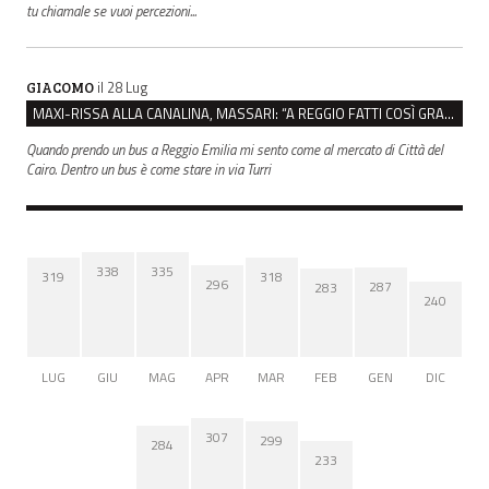
tu chiamale se vuoi percezioni...
il 28 Lug
GIACOMO
MAXI-RISSA ALLA CANALINA, MASSARI: “A REGGIO FATTI COSÌ GRAVI NON DEVONO TROVARE SPAZIO”
Quando prendo un bus a Reggio Emilia mi sento come al mercato di Città del
Cairo. Dentro un bus è come stare in via Turri
338
335
319
318
296
287
283
240
LUG
GIU
MAG
APR
MAR
FEB
GEN
DIC
307
299
284
233