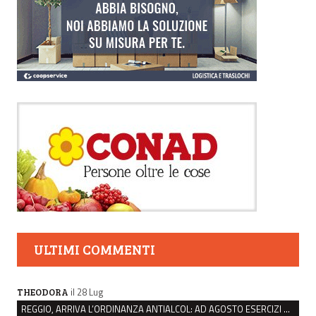
ULTIMI COMMENTI
il 28 Lug
THEODORA
REGGIO, ARRIVA L’ORDINANZA ANTIALCOL: AD AGOSTO ESERCIZI DI VICINATO CHIUSI DALLE 22 ALLE 6