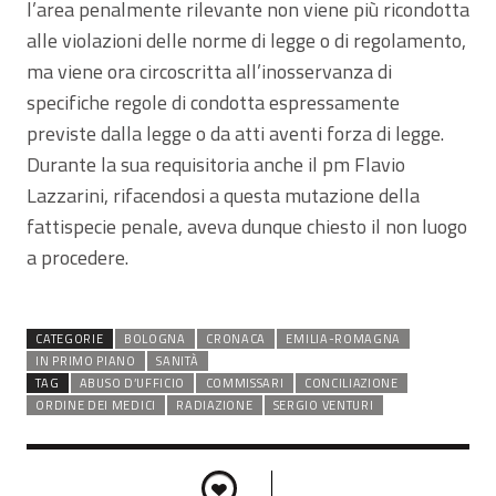
l’area penalmente rilevante non viene più ricondotta
alle violazioni delle norme di legge o di regolamento,
ma viene ora circoscritta all’inosservanza di
specifiche regole di condotta espressamente
previste dalla legge o da atti aventi forza di legge.
Durante la sua requisitoria anche il pm Flavio
Lazzarini, rifacendosi a questa mutazione della
fattispecie penale, aveva dunque chiesto il non luogo
a procedere.
CATEGORIE
BOLOGNA
CRONACA
EMILIA-ROMAGNA
IN PRIMO PIANO
SANITÀ
TAG
ABUSO D’UFFICIO
COMMISSARI
CONCILIAZIONE
ORDINE DEI MEDICI
RADIAZIONE
SERGIO VENTURI