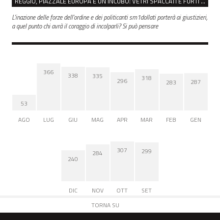
REGGIO, PIAZZALE EUROPA È UN INCUBO: VETRI SPACCATI E FURTI SULLE AUTO IN SOSTA
L'inazione delle forze dell'ordine e dei politicanti sm1dollati porterà ai giustizieri,
a quel punto chi avrà il coraggio di incolparli? Si può pensare
366
338
335
318
296
287
283
53
AGO
LUG
GIU
MAG
APR
MAR
FEB
GEN
307
299
284
240
DIC
NOV
OTT
SET
TORNA SU