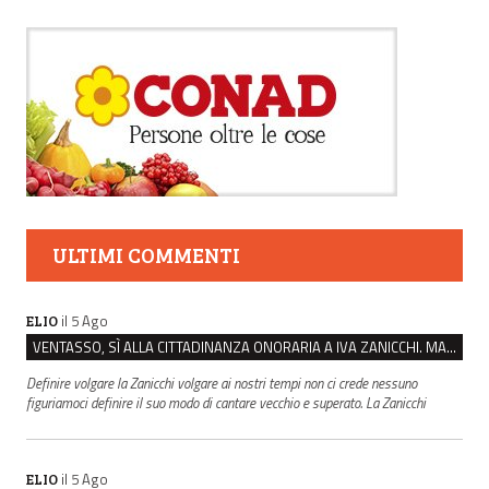
ULTIMI COMMENTI
il 5 Ago
ELIO
VENTASSO, SÌ ALLA CITTADINANZA ONORARIA A IVA ZANICCHI. MA BARGIACCHI: “È DI PESSIMO GUSTO”
Definire volgare la Zanicchi volgare ai nostri tempi non ci crede nessuno
figuriamoci definire il suo modo di cantare vecchio e superato. La Zanicchi
il 5 Ago
ELIO