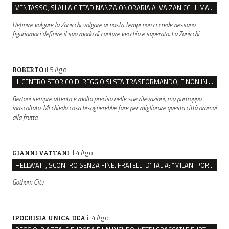
VENTASSO, SÌ ALLA CITTADINANZA ONORARIA A IVA ZANICCHI. MA BARGIACCHI: “È DI PESSIMO GUSTO”
Definire volgare la Zanicchi volgare ai nostri tempi non ci crede nessuno
figuriamoci definire il suo modo di cantare vecchio e superato. La Zanicchi
il 5 Ago
ROBERTO
IL CENTRO STORICO DI REGGIO SI STA TRASFORMANDO, E NON IN MEGLIO
Bertoni sempre attento e molto preciso nelle sue rilevazioni, ma purtroppo
inascoltato. Mi chiedo cosa bisognerebbe fare per migliorare questa città oramai
alla frutta.
il 4 Ago
GIANNI VATTANI
HELLWATT, SCONTRO SENZA FINE. FRATELLI D’ITALIA: “MILANI PORTA DOCUMENTI, DE FRANCO INSULTI”
Gotham City
il 4 Ago
IPOCRISIA UNICA DEA