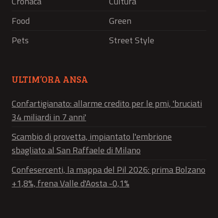
Cronaca
Cultura
Food
Green
Pets
Street Style
ULTIM’ORA ANSA
Confartigianato: allarme credito per le pmi, 'bruciati
34 miliardi in 7 anni'
Scambio di provetta, impiantato l'embrione
sbagliato al San Raffaele di Milano
Confesercenti, la mappa del Pil 2026: prima Bolzano
+1,8%, frena Valle d'Aosta -0,1%