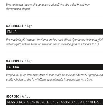
Una volta esistevano gli sganassoni educativi a due a due finché non
diventavano dispari.
il 7 Ago
GABRIELE
EMILIA
Per renderlo più "umano" troviamo anche i suoi difetti. Speriamo che in vita glieli
abbiano fatti notare. Da buon emiliano penso avrebbe gradito. Elogiare la […]
il 7 Ago
GABRIELE
LA CURA
Proprio in Emilia Romagna dove ci sono molti Hospice all’altezza ! E’ proprio una
scelta ideologica che fa riflettere, specialmente (ma non solo) i cristiani.
il 6 Ago
GIORGIO
REGGIO. PORTA SANTA CROCE, DAL 24 AGOSTO AL VIA IL CANTIERE PER IL NUOVO COLLETTORE FOGNARIO