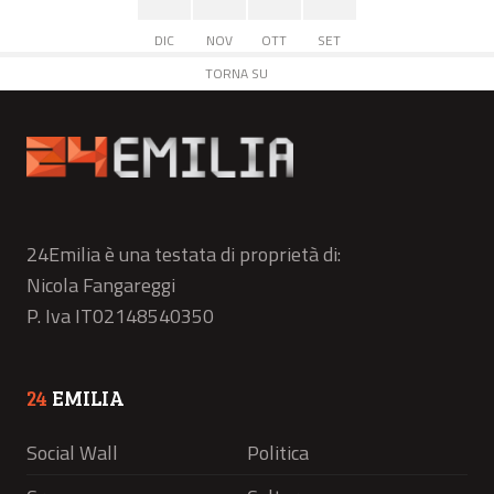
DIC
NOV
OTT
SET
TORNA SU
24Emilia è una testata di proprietà di:
Nicola Fangareggi
P. Iva IT02148540350
24
EMILIA
Social Wall
Politica