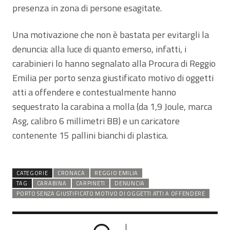
presenza in zona di persone esagitate.
Una motivazione che non è bastata per evitargli la
denuncia: alla luce di quanto emerso, infatti, i
carabinieri lo hanno segnalato alla Procura di Reggio
Emilia per porto senza giustificato motivo di oggetti
atti a offendere e contestualmente hanno
sequestrato la carabina a molla (da 1,9 Joule, marca
Asg, calibro 6 millimetri BB) e un caricatore
contenente 15 pallini bianchi di plastica.
CATEGORIE
CRONACA
REGGIO EMILIA
TAG
CARABINA
CARPINETI
DENUNCIA
PORTO SENZA GIUSTIFICATO MOTIVO DI OGGETTI ATTI A OFFENDERE