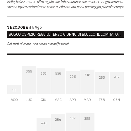
Bello, bellissimo, un altro regalo alle tribù maranze che manco ci ringrazieranno,
stessa logica cortomirante come quella attuata per il parcheggio piazzale europa
il 6 Ago
THEODORA
BOSCO OSPIZIO REGGIO, TERZO GIORNO DI BLOCCO. IL COMITATO: “PRESIDIO FINO A VENERDÌ”
Poi tutti al mare...non credo a manifestare!
366
338
335
318
296
287
283
55
AGO
LUG
GIU
MAG
APR
MAR
FEB
GEN
307
299
284
240