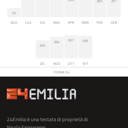
287
283
55
AGO
LUG
GIU
MAG
APR
MAR
FEB
GEN
307
299
284
240
DIC
NOV
OTT
SET
TORNA SU
24Emilia è una testata di proprietà di:
Nicola Fangareggi