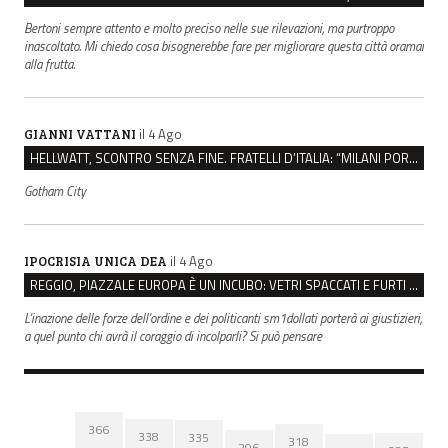
Bertoni sempre attento e molto preciso nelle sue rilevazioni, ma purtroppo
inascoltato. Mi chiedo cosa bisognerebbe fare per migliorare questa città oramai
alla frutta.
il 4 Ago
GIANNI VATTANI
HELLWATT, SCONTRO SENZA FINE. FRATELLI D’ITALIA: “MILANI PORTA DOCUMENTI, DE FRANCO INSULTI”
Gotham City
il 4 Ago
IPOCRISIA UNICA DEA
REGGIO, PIAZZALE EUROPA È UN INCUBO: VETRI SPACCATI E FURTI SULLE AUTO IN SOSTA
L'inazione delle forze dell'ordine e dei politicanti sm1dollati porterà ai giustizieri,
a quel punto chi avrà il coraggio di incolparli? Si può pensare
366
338
335
318
296