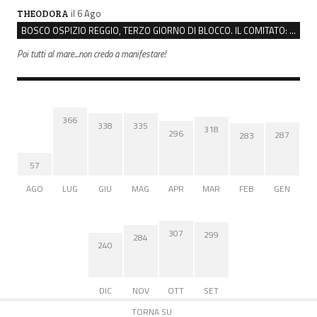
il 6 Ago
THEODORA
BOSCO OSPIZIO REGGIO, TERZO GIORNO DI BLOCCO. IL COMITATO: “PRESIDIO FINO A VENERDÌ”
Poi tutti al mare...non credo a manifestare!
366
338
335
318
296
287
283
57
AGO
LUG
GIU
MAG
APR
MAR
FEB
GEN
307
299
284
240
DIC
NOV
OTT
SET
TORNA SU