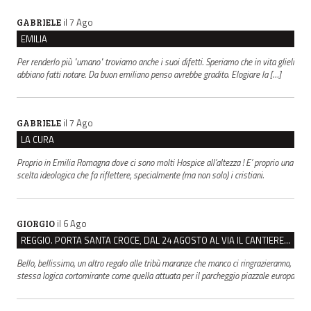
il 7 Ago
GABRIELE
EMILIA
Per renderlo più "umano" troviamo anche i suoi difetti. Speriamo che in vita glieli
abbiano fatti notare. Da buon emiliano penso avrebbe gradito. Elogiare la […]
il 7 Ago
GABRIELE
LA CURA
Proprio in Emilia Romagna dove ci sono molti Hospice all’altezza ! E’ proprio una
scelta ideologica che fa riflettere, specialmente (ma non solo) i cristiani.
il 6 Ago
GIORGIO
REGGIO. PORTA SANTA CROCE, DAL 24 AGOSTO AL VIA IL CANTIERE PER IL NUOVO COLLETTORE FOGNARIO
Bello, bellissimo, un altro regalo alle tribù maranze che manco ci ringrazieranno,
stessa logica cortomirante come quella attuata per il parcheggio piazzale europa