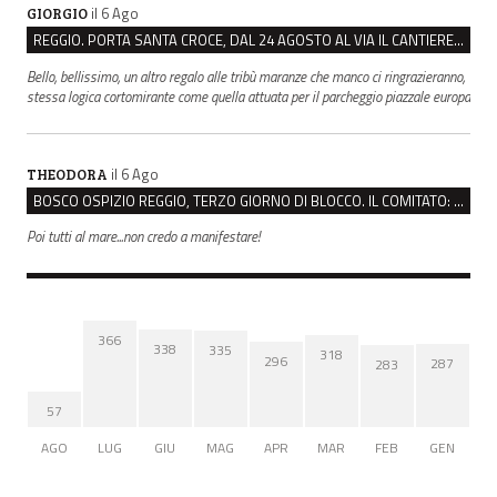
il 6 Ago
GIORGIO
REGGIO. PORTA SANTA CROCE, DAL 24 AGOSTO AL VIA IL CANTIERE PER IL NUOVO COLLETTORE FOGNARIO
Bello, bellissimo, un altro regalo alle tribù maranze che manco ci ringrazieranno,
stessa logica cortomirante come quella attuata per il parcheggio piazzale europa
il 6 Ago
THEODORA
BOSCO OSPIZIO REGGIO, TERZO GIORNO DI BLOCCO. IL COMITATO: “PRESIDIO FINO A VENERDÌ”
Poi tutti al mare...non credo a manifestare!
366
338
335
318
296
287
283
57
AGO
LUG
GIU
MAG
APR
MAR
FEB
GEN