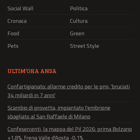
Social Wall
Politica
Cronaca
Cultura
Food
Green
Pets
Street Style
ULTIM’ORA ANSA
Confartigianato: allarme credito per le pmi, 'bruciati
34 miliardi in 7 anni'
Scambio di provetta, impiantato l'embrione
sbagliato al San Raffaele di Milano
Confesercenti, la mappa del Pil 2026: prima Bolzano
+1,8%, frena Valle d'Aosta -0,1%