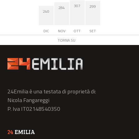
307
299
284
240
DIC
NOV
OTT
SET
TORNA SU
24Emilia è una testata di proprietà di:
Nicola Fangareggi
P. Iva IT02148540350
24
EMILIA