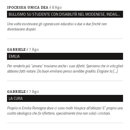
il 8 Ago
IPOCRISIA UNICA DEA
BULLISMO SU STUDENTE CON DISABILITÀ NEL MODENESE, INDAGATI DUE RAGAZZI DI 16 ANNI
Una volta esistevano gli sganassoni educativi a due a due finché non
diventavano dispari.
il 7 Ago
GABRIELE
EMILIA
Per renderlo più "umano" troviamo anche i suoi difetti. Speriamo che in vita glieli
abbiano fatti notare. Da buon emiliano penso avrebbe gradito. Elogiare la […]
il 7 Ago
GABRIELE
LA CURA
Proprio in Emilia Romagna dove ci sono molti Hospice all’altezza ! E’ proprio una
scelta ideologica che fa riflettere, specialmente (ma non solo) i cristiani.