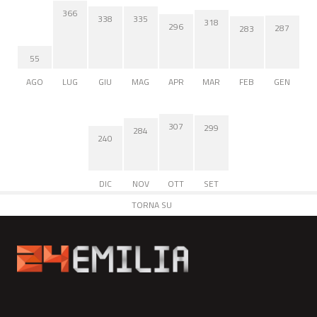
366
338
335
318
296
287
283
55
AGO
LUG
GIU
MAG
APR
MAR
FEB
GEN
307
299
284
240
DIC
NOV
OTT
SET
TORNA SU