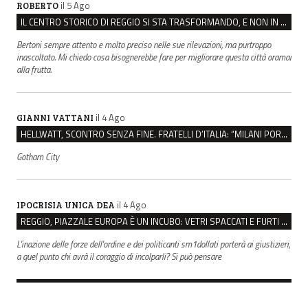
il 5 Ago
ROBERTO
IL CENTRO STORICO DI REGGIO SI STA TRASFORMANDO, E NON IN MEGLIO
Bertoni sempre attento e molto preciso nelle sue rilevazioni, ma purtroppo
inascoltato. Mi chiedo cosa bisognerebbe fare per migliorare questa città oramai
alla frutta.
il 4 Ago
GIANNI VATTANI
HELLWATT, SCONTRO SENZA FINE. FRATELLI D’ITALIA: “MILANI PORTA DOCUMENTI, DE FRANCO INSULTI”
Gotham City
il 4 Ago
IPOCRISIA UNICA DEA
REGGIO, PIAZZALE EUROPA È UN INCUBO: VETRI SPACCATI E FURTI SULLE AUTO IN SOSTA
L'inazione delle forze dell'ordine e dei politicanti sm1dollati porterà ai giustizieri,
a quel punto chi avrà il coraggio di incolparli? Si può pensare