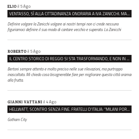
il 5 Ago
ELIO
VENTASSO, SÌ ALLA CITTADINANZA ONORARIA A IVA ZANICCHI. MA BARGIACCHI: “È DI PESSIMO GUSTO”
Definire volgare la Zanicchi volgare ai nostri tempi non ci crede nessuno
figuriamoci definire il suo modo di cantare vecchio e superato. La Zanicchi
il 5 Ago
ROBERTO
IL CENTRO STORICO DI REGGIO SI STA TRASFORMANDO, E NON IN MEGLIO
Bertoni sempre attento e molto preciso nelle sue rilevazioni, ma purtroppo
inascoltato. Mi chiedo cosa bisognerebbe fare per migliorare questa città oramai
alla frutta.
il 4 Ago
GIANNI VATTANI
HELLWATT, SCONTRO SENZA FINE. FRATELLI D’ITALIA: “MILANI PORTA DOCUMENTI, DE FRANCO INSULTI”
Gotham City