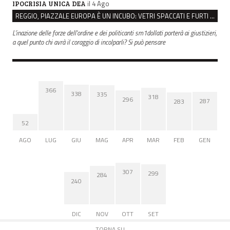
il 4 Ago
IPOCRISIA UNICA DEA
REGGIO, PIAZZALE EUROPA È UN INCUBO: VETRI SPACCATI E FURTI SULLE AUTO IN SOSTA
L'inazione delle forze dell'ordine e dei politicanti sm1dollati porterà ai giustizieri,
a quel punto chi avrà il coraggio di incolparli? Si può pensare
366
338
335
318
296
287
283
52
AGO
LUG
GIU
MAG
APR
MAR
FEB
GEN
307
299
284
240
DIC
NOV
OTT
SET
TORNA SU