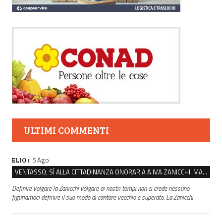
ULTIMI COMMENTI
il 5 Ago
ELIO
VENTASSO, SÌ ALLA CITTADINANZA ONORARIA A IVA ZANICCHI. MA BARGIACCHI: “È DI PESSIMO GUSTO”
Definire volgare la Zanicchi volgare ai nostri tempi non ci crede nessuno
figuriamoci definire il suo modo di cantare vecchio e superato. La Zanicchi