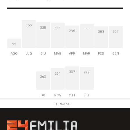
366
338
335
318
296
287
283
55
AGO
LUG
GIU
MAG
APR
MAR
FEB
GEN
307
299
284
240
DIC
NOV
OTT
SET
TORNA SU