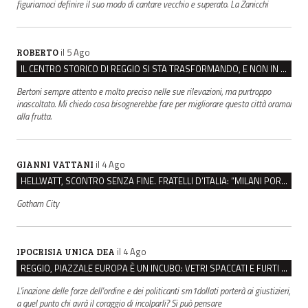
figuriamoci definire il suo modo di cantare vecchio e superato. La Zanicchi
il 5 Ago
ROBERTO
IL CENTRO STORICO DI REGGIO SI STA TRASFORMANDO, E NON IN MEGLIO
Bertoni sempre attento e molto preciso nelle sue rilevazioni, ma purtroppo
inascoltato. Mi chiedo cosa bisognerebbe fare per migliorare questa città oramai
alla frutta.
il 4 Ago
GIANNI VATTANI
HELLWATT, SCONTRO SENZA FINE. FRATELLI D’ITALIA: “MILANI PORTA DOCUMENTI, DE FRANCO INSULTI”
Gotham City
il 4 Ago
IPOCRISIA UNICA DEA
REGGIO, PIAZZALE EUROPA È UN INCUBO: VETRI SPACCATI E FURTI SULLE AUTO IN SOSTA
L'inazione delle forze dell'ordine e dei politicanti sm1dollati porterà ai giustizieri,
a quel punto chi avrà il coraggio di incolparli? Si può pensare