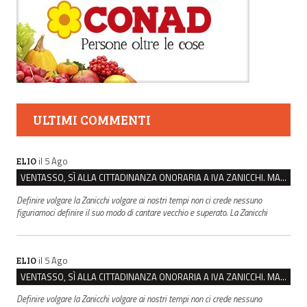
ULTIMI COMMENTI
il 5 Ago
ELIO
VENTASSO, SÌ ALLA CITTADINANZA ONORARIA A IVA ZANICCHI. MA BARGIACCHI: “È DI PESSIMO GUSTO”
Definire volgare la Zanicchi volgare ai nostri tempi non ci crede nessuno
figuriamoci definire il suo modo di cantare vecchio e superato. La Zanicchi
il 5 Ago
ELIO
VENTASSO, SÌ ALLA CITTADINANZA ONORARIA A IVA ZANICCHI. MA BARGIACCHI: “È DI PESSIMO GUSTO”
Definire volgare la Zanicchi volgare ai nostri tempi non ci crede nessuno