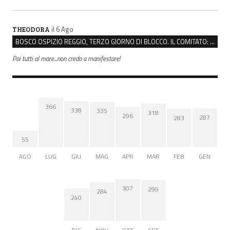
il 6 Ago
THEODORA
BOSCO OSPIZIO REGGIO, TERZO GIORNO DI BLOCCO. IL COMITATO: “PRESIDIO FINO A VENERDÌ”
Poi tutti al mare...non credo a manifestare!
366
338
335
318
296
287
283
55
AGO
LUG
GIU
MAG
APR
MAR
FEB
GEN
307
299
284
240