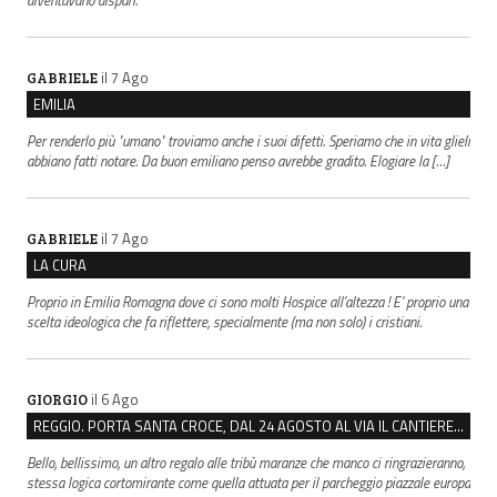
il 7 Ago
GABRIELE
EMILIA
Per renderlo più "umano" troviamo anche i suoi difetti. Speriamo che in vita glieli
abbiano fatti notare. Da buon emiliano penso avrebbe gradito. Elogiare la […]
il 7 Ago
GABRIELE
LA CURA
Proprio in Emilia Romagna dove ci sono molti Hospice all’altezza ! E’ proprio una
scelta ideologica che fa riflettere, specialmente (ma non solo) i cristiani.
il 6 Ago
GIORGIO
REGGIO. PORTA SANTA CROCE, DAL 24 AGOSTO AL VIA IL CANTIERE PER IL NUOVO COLLETTORE FOGNARIO
Bello, bellissimo, un altro regalo alle tribù maranze che manco ci ringrazieranno,
stessa logica cortomirante come quella attuata per il parcheggio piazzale europa