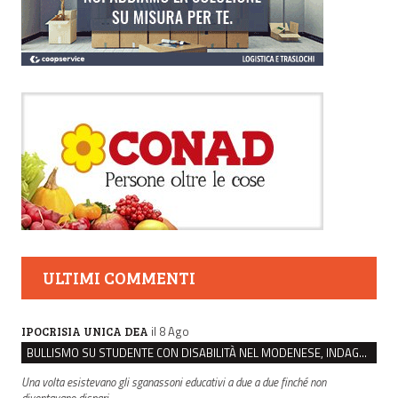
ULTIMI COMMENTI
il 8 Ago
IPOCRISIA UNICA DEA
BULLISMO SU STUDENTE CON DISABILITÀ NEL MODENESE, INDAGATI DUE RAGAZZI DI 16 ANNI
Una volta esistevano gli sganassoni educativi a due a due finché non
diventavano dispari.