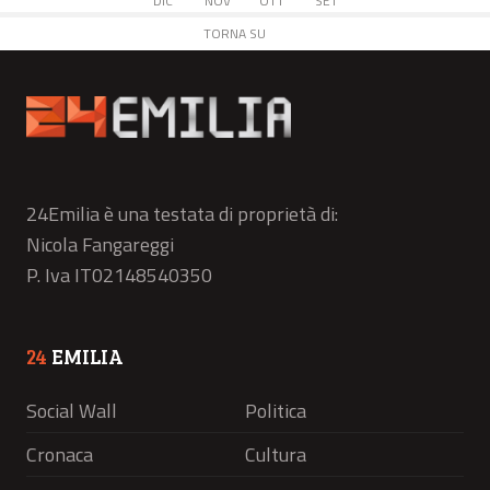
DIC
NOV
OTT
SET
TORNA SU
24Emilia è una testata di proprietà di:
Nicola Fangareggi
P. Iva IT02148540350
24
EMILIA
Social Wall
Politica
Cronaca
Cultura