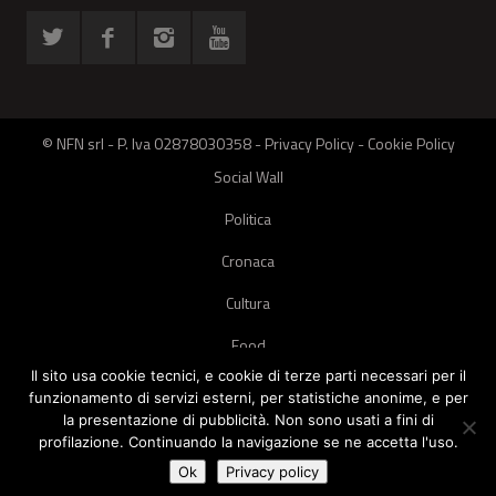
© NFN srl - P. Iva 02878030358 -
Privacy Policy
-
Cookie Policy
Social Wall
Politica
Cronaca
Cultura
Food
Il sito usa cookie tecnici, e cookie di terze parti necessari per il
Green
funzionamento di servizi esterni, per statistiche anonime, e per
la presentazione di pubblicità. Non sono usati a fini di
Pets
profilazione. Continuando la navigazione se ne accetta l'uso.
Street Style
Ok
Privacy policy