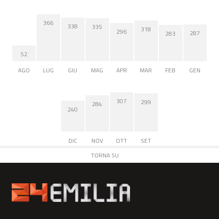
366
338
335
318
296
287
283
52
AGO
LUG
GIU
MAG
APR
MAR
FEB
GEN
307
299
284
240
DIC
NOV
OTT
SET
TORNA SU