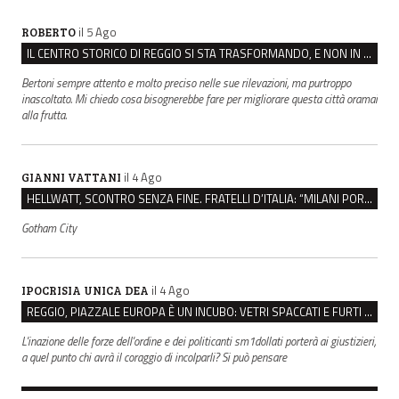
il 5 Ago
ROBERTO
IL CENTRO STORICO DI REGGIO SI STA TRASFORMANDO, E NON IN MEGLIO
Bertoni sempre attento e molto preciso nelle sue rilevazioni, ma purtroppo
inascoltato. Mi chiedo cosa bisognerebbe fare per migliorare questa città oramai
alla frutta.
il 4 Ago
GIANNI VATTANI
HELLWATT, SCONTRO SENZA FINE. FRATELLI D’ITALIA: “MILANI PORTA DOCUMENTI, DE FRANCO INSULTI”
Gotham City
il 4 Ago
IPOCRISIA UNICA DEA
REGGIO, PIAZZALE EUROPA È UN INCUBO: VETRI SPACCATI E FURTI SULLE AUTO IN SOSTA
L'inazione delle forze dell'ordine e dei politicanti sm1dollati porterà ai giustizieri,
a quel punto chi avrà il coraggio di incolparli? Si può pensare