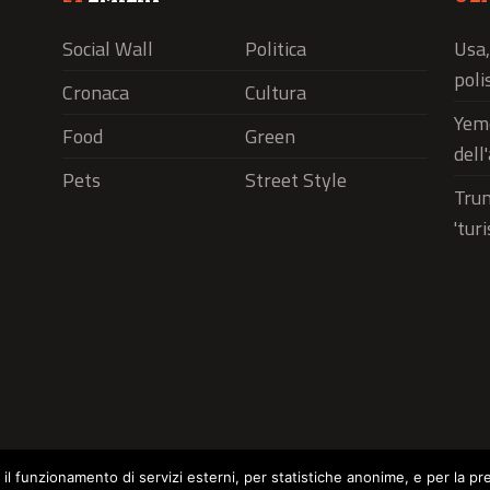
Social Wall
Politica
Usa,
polis
Cronaca
Cultura
Yeme
Food
Green
dell
Pets
Street Style
Trum
'tur
r il funzionamento di servizi esterni, per statistiche anonime, e per la pr