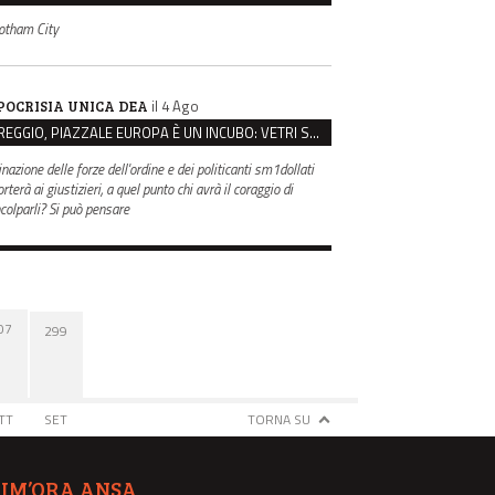
otham City
il 4 Ago
POCRISIA UNICA DEA
REGGIO, PIAZZALE EUROPA È UN INCUBO: VETRI SPACCATI E FURTI SULLE AUTO IN SOSTA
inazione delle forze dell'ordine e dei politicanti sm1dollati
rterà ai giustizieri, a quel punto chi avrà il coraggio di
ncolparli? Si può pensare
07
299
TT
SET
TORNA SU
TIM’ORA ANSA