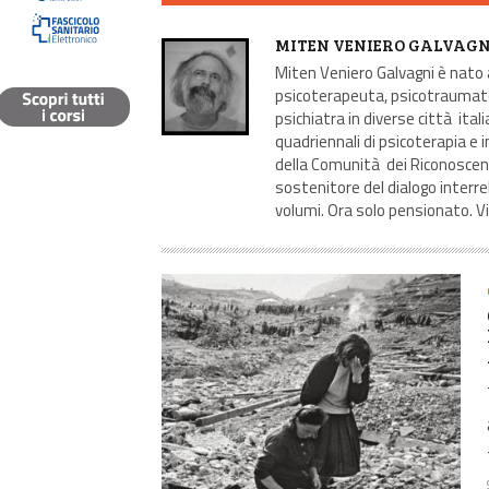
AUTORE
MITEN VENIERO GALVAGN
Miten Veniero Galvagni è nato a
psicoterapeuta, psicotraumatol
psichiatra in diverse città ital
quadriennali di psicoterapia e i
della Comunità dei Riconoscent
sostenitore del dialogo interre
volumi. Ora solo pensionato. V