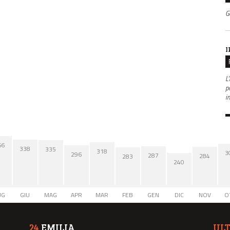
G
I
L'
po
i
66
338
335
318
3
296
287
284
283
240
UG
GIU
MAG
APR
MAR
FEB
GEN
DIC
NOV
O
24
EMILIA
UL