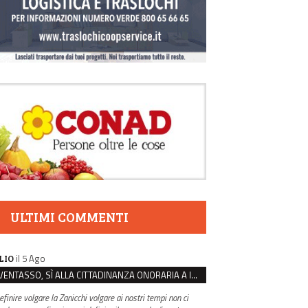
ULTIMI COMMENTI
il 5 Ago
LIO
VENTASSO, SÌ ALLA CITTADINANZA ONORARIA A IVA ZANICCHI. MA BARGIACCHI: “È DI PESSIMO GUSTO”
efinire volgare la Zanicchi volgare ai nostri tempi non ci