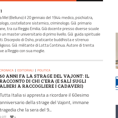
I
 Mel (Belluno) il 20 gennaio del 1944: medico, psichiatra,
ogo, costellatore sistemico, criminologo. Già primario
iane, tra cui Reggio Emilia. Già docente presso diverse scuole
n un master universitario di primo livello. Già guida spirituale
i. Discepolo di Osho, praticante buddhista e strenuo
ligioso. Già militante di Lotta Continua. Autore di trenta
ive a Reggio con sua moglie.
CRONACA
EDITORIALI
POLITICA
60 ANNI FA LA STRAGE DEL VAJONT: IL
RACCONTO DI CHI C’ERA (E SALÌ SUGLI
ALBERI A RACCOGLIERE I CADAVERI)
Tutta Italia si appresta a ricordare il 60esimo
anniversario della strage del Vajont, immane
tragedia che la sera del 9...
9 OTT
4