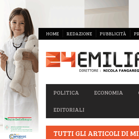
NAVIGAZIONE
HOME
REDAZIONE
PUBBLICITÀ
P
SECONDARIA
NAVIGAZIONE
POLITICA
ECONOMIA
PRIMARIA
EDITORIALI
TUTTI GLI ARTICOLI DI
MI