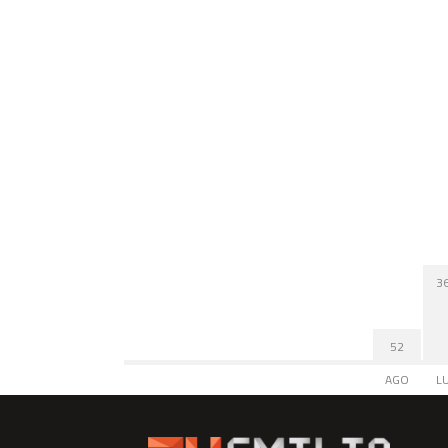
3
52
AGO
L