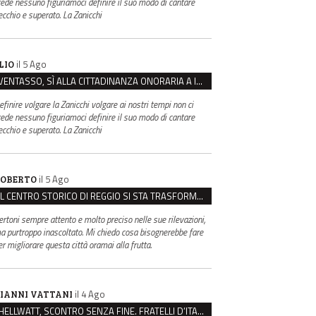
rede nessuno figuriamoci definire il suo modo di cantare
ecchio e superato. La Zanicchi
il 5 Ago
LIO
VENTASSO, SÌ ALLA CITTADINANZA ONORARIA A IVA ZANICCHI. MA BARGIACCHI: “È DI PESSIMO GUSTO”
efinire volgare la Zanicchi volgare ai nostri tempi non ci
rede nessuno figuriamoci definire il suo modo di cantare
ecchio e superato. La Zanicchi
il 5 Ago
OBERTO
IL CENTRO STORICO DI REGGIO SI STA TRASFORMANDO, E NON IN MEGLIO
ertoni sempre attento e molto preciso nelle sue rilevazioni,
a purtroppo inascoltato. Mi chiedo cosa bisognerebbe fare
er migliorare questa città oramai alla frutta.
il 4 Ago
IANNI VATTANI
HELLWATT, SCONTRO SENZA FINE. FRATELLI D’ITALIA: “MILANI PORTA DOCUMENTI, DE FRANCO INSULTI”