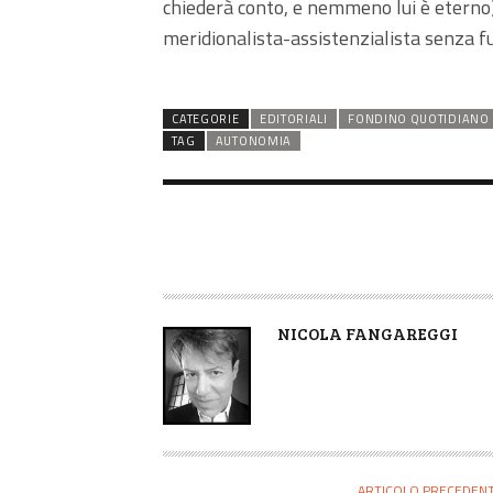
chiederà conto, e nemmeno lui è eterno).
meridionalista-assistenzialista senza fu
CATEGORIE
EDITORIALI
FONDINO QUOTIDIANO
TAG
AUTONOMIA
A
NICOLA FANGAREGGI
U
T
O
R
E
ARTICOLO PRECEDEN