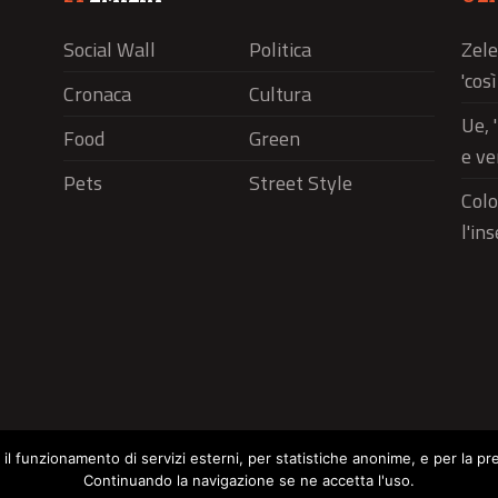
Social Wall
Politica
Zele
'cos
Cronaca
Cultura
Ue, 
Food
Green
e ve
Pets
Street Style
Colo
l'in
r il funzionamento di servizi esterni, per statistiche anonime, e per la pr
Continuando la navigazione se ne accetta l'uso.