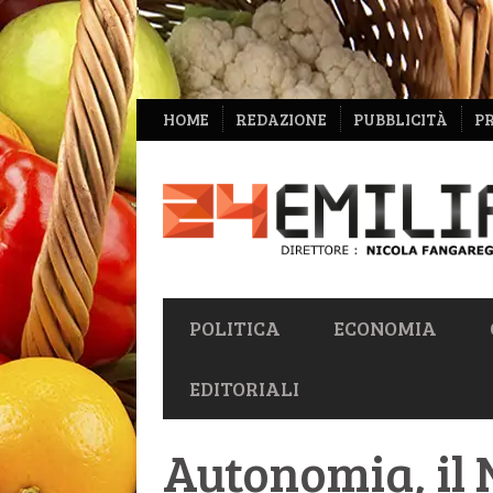
NAVIGAZIONE
HOME
REDAZIONE
PUBBLICITÀ
P
SECONDARIA
NAVIGAZIONE
POLITICA
ECONOMIA
PRIMARIA
EDITORIALI
Autonomia, il 