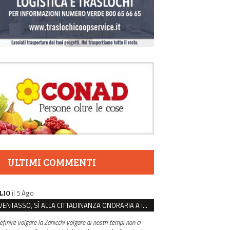
ULTIMI COMMENTI
il 5 Ago
LIO
VENTASSO, SÌ ALLA CITTADINANZA ONORARIA A IVA ZANICCHI. MA BARGIACCHI: “È DI PESSIMO GUSTO”
efinire volgare la Zanicchi volgare ai nostri tempi non ci