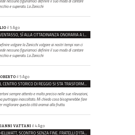
rede nessuno figuriamoci definire il suo modo di cantare
ecchio e superato. La Zanicchi
il 5 Ago
LIO
VENTASSO, SÌ ALLA CITTADINANZA ONORARIA A IVA ZANICCHI. MA BARGIACCHI: “È DI PESSIMO GUSTO”
efinire volgare la Zanicchi volgare ai nostri tempi non ci
rede nessuno figuriamoci definire il suo modo di cantare
ecchio e superato. La Zanicchi
il 5 Ago
OBERTO
IL CENTRO STORICO DI REGGIO SI STA TRASFORMANDO, E NON IN MEGLIO
ertoni sempre attento e molto preciso nelle sue rilevazioni,
a purtroppo inascoltato. Mi chiedo cosa bisognerebbe fare
er migliorare questa città oramai alla frutta.
il 4 Ago
IANNI VATTANI
HELLWATT, SCONTRO SENZA FINE. FRATELLI D’ITALIA: “MILANI PORTA DOCUMENTI, DE FRANCO INSULTI”