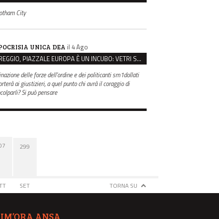
otham City
il 4 Ago
POCRISIA UNICA DEA
REGGIO, PIAZZALE EUROPA È UN INCUBO: VETRI SPACCATI E FURTI SULLE AUTO IN SOSTA
inazione delle forze dell'ordine e dei politicanti sm1dollati
rterà ai giustizieri, a quel punto chi avrà il coraggio di
ncolparli? Si può pensare
07
299
TT
SET
TORNA SU
TIM’ORA ANSA