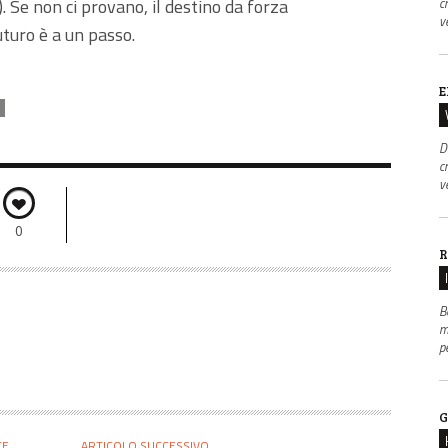
c
 Se non ci provano, il destino da forza
v
turo è a un passo.
E
D
c
v
0
R
B
m
p
G
TE
ARTICOLO SUCCESSIVO