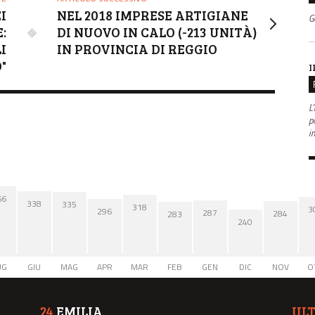
I
NEL 2018 IMPRESE ARTIGIANE
G
:
DI NUOVO IN CALO (-213 UNITÀ)
I
IN PROVINCIA DI REGGIO
"
I
L'
po
i
66
338
335
318
3
296
287
284
283
240
UG
GIU
MAG
APR
MAR
FEB
GEN
DIC
NOV
O
24
EMILIA
UL