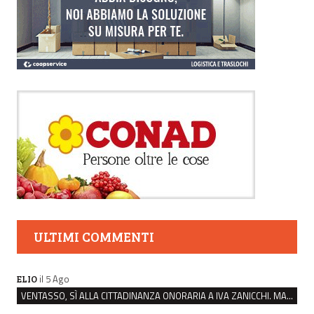
ULTIMI COMMENTI
il 5 Ago
ELIO
VENTASSO, SÌ ALLA CITTADINANZA ONORARIA A IVA ZANICCHI. MA BARGIACCHI: “È DI PESSIMO GUSTO”