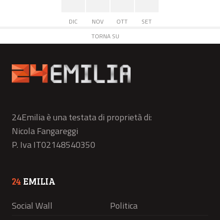
DIC
NOV
OTT
SET
TORNA SU
24Emilia è una testata di proprietà di:
Nicola Fangareggi
P. Iva IT02148540350
24
EMILIA
Social Wall
Politica