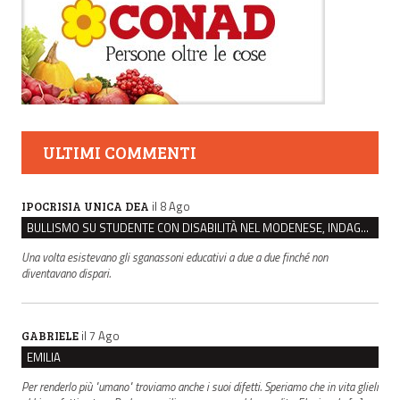
ULTIMI COMMENTI
il 8 Ago
IPOCRISIA UNICA DEA
BULLISMO SU STUDENTE CON DISABILITÀ NEL MODENESE, INDAGATI DUE RAGAZZI DI 16 ANNI
Una volta esistevano gli sganassoni educativi a due a due finché non
diventavano dispari.
il 7 Ago
GABRIELE
EMILIA
Per renderlo più "umano" troviamo anche i suoi difetti. Speriamo che in vita glieli