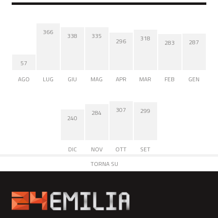
366
338
335
318
296
287
283
57
AGO
LUG
GIU
MAG
APR
MAR
FEB
GEN
307
299
284
240
DIC
NOV
OTT
SET
TORNA SU