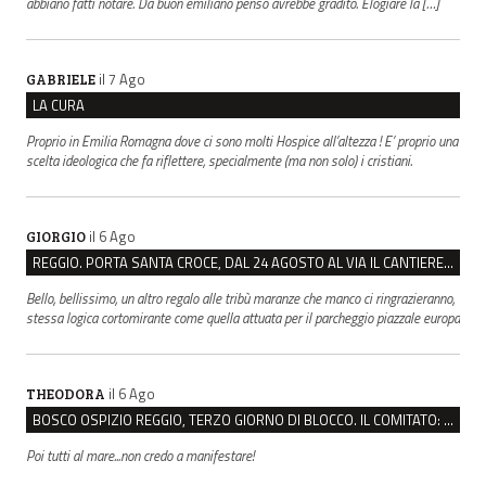
abbiano fatti notare. Da buon emiliano penso avrebbe gradito. Elogiare la […]
il 7 Ago
GABRIELE
LA CURA
Proprio in Emilia Romagna dove ci sono molti Hospice all’altezza ! E’ proprio una
scelta ideologica che fa riflettere, specialmente (ma non solo) i cristiani.
il 6 Ago
GIORGIO
REGGIO. PORTA SANTA CROCE, DAL 24 AGOSTO AL VIA IL CANTIERE PER IL NUOVO COLLETTORE FOGNARIO
Bello, bellissimo, un altro regalo alle tribù maranze che manco ci ringrazieranno,
stessa logica cortomirante come quella attuata per il parcheggio piazzale europa
il 6 Ago
THEODORA
BOSCO OSPIZIO REGGIO, TERZO GIORNO DI BLOCCO. IL COMITATO: “PRESIDIO FINO A VENERDÌ”
Poi tutti al mare...non credo a manifestare!