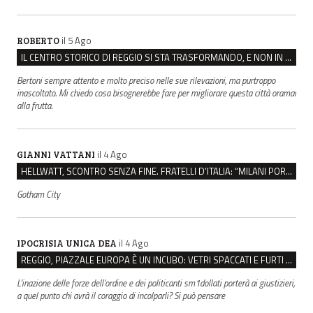
il 5 Ago
ROBERTO
IL CENTRO STORICO DI REGGIO SI STA TRASFORMANDO, E NON IN MEGLIO
Bertoni sempre attento e molto preciso nelle sue rilevazioni, ma purtroppo
inascoltato. Mi chiedo cosa bisognerebbe fare per migliorare questa città oramai
alla frutta.
il 4 Ago
GIANNI VATTANI
HELLWATT, SCONTRO SENZA FINE. FRATELLI D’ITALIA: “MILANI PORTA DOCUMENTI, DE FRANCO INSULTI”
Gotham City
il 4 Ago
IPOCRISIA UNICA DEA
REGGIO, PIAZZALE EUROPA È UN INCUBO: VETRI SPACCATI E FURTI SULLE AUTO IN SOSTA
L'inazione delle forze dell'ordine e dei politicanti sm1dollati porterà ai giustizieri,
a quel punto chi avrà il coraggio di incolparli? Si può pensare