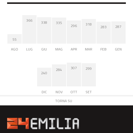
366
338
335
318
296
287
283
55
AGO
LUG
GIU
MAG
APR
MAR
FEB
GEN
307
299
284
240
DIC
NOV
OTT
SET
TORNA SU