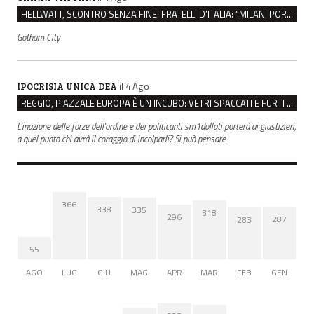
HELLWATT, SCONTRO SENZA FINE. FRATELLI D’ITALIA: “MILANI PORTA DOCUMENTI, DE FRANCO INSULTI”
Gotham City
il 4 Ago
IPOCRISIA UNICA DEA
REGGIO, PIAZZALE EUROPA È UN INCUBO: VETRI SPACCATI E FURTI SULLE AUTO IN SOSTA
L'inazione delle forze dell'ordine e dei politicanti sm1dollati porterà ai giustizieri,
a quel punto chi avrà il coraggio di incolparli? Si può pensare
366
338
335
318
296
287
283
55
AGO
LUG
GIU
MAG
APR
MAR
FEB
GEN