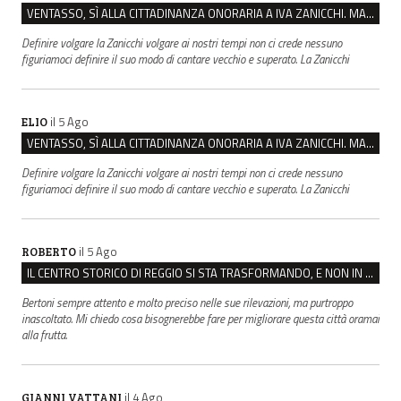
VENTASSO, SÌ ALLA CITTADINANZA ONORARIA A IVA ZANICCHI. MA BARGIACCHI: “È DI PESSIMO GUSTO”
Definire volgare la Zanicchi volgare ai nostri tempi non ci crede nessuno
figuriamoci definire il suo modo di cantare vecchio e superato. La Zanicchi
il 5 Ago
ELIO
VENTASSO, SÌ ALLA CITTADINANZA ONORARIA A IVA ZANICCHI. MA BARGIACCHI: “È DI PESSIMO GUSTO”
Definire volgare la Zanicchi volgare ai nostri tempi non ci crede nessuno
figuriamoci definire il suo modo di cantare vecchio e superato. La Zanicchi
il 5 Ago
ROBERTO
IL CENTRO STORICO DI REGGIO SI STA TRASFORMANDO, E NON IN MEGLIO
Bertoni sempre attento e molto preciso nelle sue rilevazioni, ma purtroppo
inascoltato. Mi chiedo cosa bisognerebbe fare per migliorare questa città oramai
alla frutta.
il 4 Ago
GIANNI VATTANI