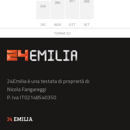
307
299
284
240
DIC
NOV
OTT
SET
TORNA SU
24Emilia è una testata di proprietà di:
Nicola Fangareggi
P. Iva IT02148540350
24
EMILIA