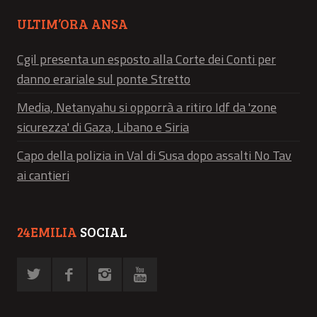
ULTIM’ORA ANSA
Cgil presenta un esposto alla Corte dei Conti per
danno erariale sul ponte Stretto
Media, Netanyahu si opporrà a ritiro Idf da 'zone
sicurezza' di Gaza, Libano e Siria
Capo della polizia in Val di Susa dopo assalti No Tav
ai cantieri
24EMILIA
SOCIAL