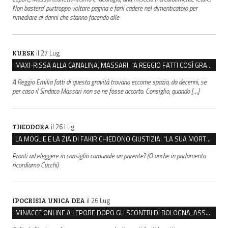
Non bastera' purtroppo voltare pagina e farli cadere nel dimenticatoio per
rimediare ai danni che stanno facendo alle
il 27 Lug
KURSK
MAXI-RISSA ALLA CANALINA, MASSARI: “A REGGIO FATTI COSÌ GRAVI NON DEVONO TROVARE SPAZIO”
A Reggio Emilia fatti di questa gravità trovano eccome spazio, da decenni, se
per caso il Sindaco Massari non se ne fosse accorto. Consiglio, quando […]
il 26 Lug
THEODORA
LA MOGLIE E LA ZIA DI FAKIR CHIEDONO GIUSTIZIA: “LA SUA MORTE CRIMINE CONTRO L’UMANITÀ”
Pronti ad eleggere in consiglio comunale un parente? (O anche in parlamento
ricordiamo Cucchi)
il 26 Lug
IPOCRISIA UNICA DEA
MINACCE ONLINE A LEPORE DOPO GLI SCONTRI DI BOLOGNA, ASSEGNATA LA SCORTA AL SINDACO