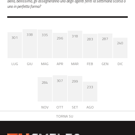
Bello, bellissimo, gli assegneranno uno degli agenti feriti la settimana scorsa o
uno in perfetta forma?
338
335
318
301
296
287
283
240
LUG
GIU
MAG
APR
MAR
FEB
GEN
DIC
307
299
284
233
NOV
OTT
SET
AGO
TORNA SU