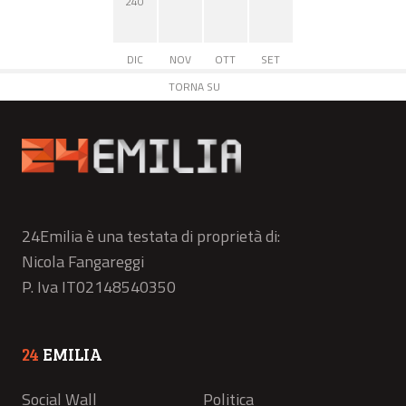
240
DIC
NOV
OTT
SET
TORNA SU
24Emilia è una testata di proprietà di:
Nicola Fangareggi
P. Iva IT02148540350
24
EMILIA
Social Wall
Politica