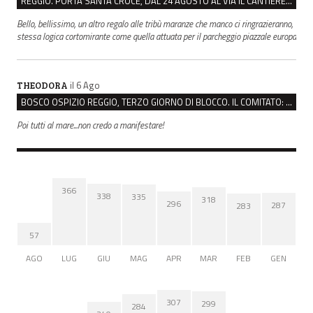
REGGIO. PORTA SANTA CROCE, DAL 24 AGOSTO AL VIA IL CANTIERE PER IL NUOVO COLLETTORE FOGNARIO
Bello, bellissimo, un altro regalo alle tribù maranze che manco ci ringrazieranno,
stessa logica cortomirante come quella attuata per il parcheggio piazzale europa
il 6 Ago
THEODORA
BOSCO OSPIZIO REGGIO, TERZO GIORNO DI BLOCCO. IL COMITATO: “PRESIDIO FINO A VENERDÌ”
Poi tutti al mare...non credo a manifestare!
366
338
335
318
296
287
283
57
AGO
LUG
GIU
MAG
APR
MAR
FEB
GEN
307
299
284