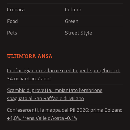
Cronaca
Cultura
Food
Green
Pets
Street Style
ULTIM’ORA ANSA
Confartigianato: allarme credito per le pmi, 'bruciati
34 miliardi in 7 anni'
Scambio di provetta, impiantato l'embrione
sbagliato al San Raffaele di Milano
Confesercenti, la mappa del Pil 2026: prima Bolzano
+1,8%, frena Valle d'Aosta -0,1%