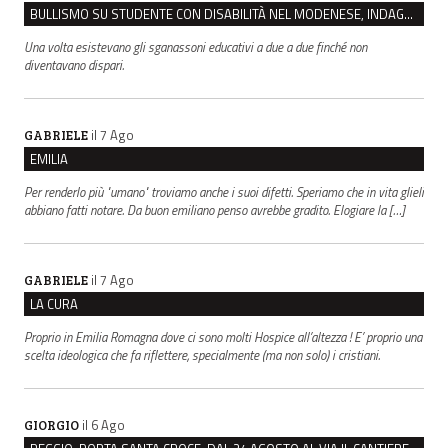
BULLISMO SU STUDENTE CON DISABILITÀ NEL MODENESE, INDAGATI DUE RAGAZZI DI 16 ANNI
Una volta esistevano gli sganassoni educativi a due a due finché non
diventavano dispari.
il 7 Ago
GABRIELE
EMILIA
Per renderlo più "umano" troviamo anche i suoi difetti. Speriamo che in vita glieli
abbiano fatti notare. Da buon emiliano penso avrebbe gradito. Elogiare la […]
il 7 Ago
GABRIELE
LA CURA
Proprio in Emilia Romagna dove ci sono molti Hospice all’altezza ! E’ proprio una
scelta ideologica che fa riflettere, specialmente (ma non solo) i cristiani.
il 6 Ago
GIORGIO