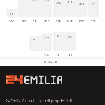
338
335
318
296
287
283
55
AGO
LUG
GIU
MAG
APR
MAR
FEB
GEN
307
299
284
240
DIC
NOV
OTT
SET
TORNA SU
24Emilia è una testata di proprietà di: