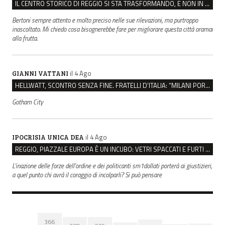
IL CENTRO STORICO DI REGGIO SI STA TRASFORMANDO, E NON IN MEGLIO
Bertoni sempre attento e molto preciso nelle sue rilevazioni, ma purtroppo
inascoltato. Mi chiedo cosa bisognerebbe fare per migliorare questa città oramai
alla frutta.
il 4 Ago
GIANNI VATTANI
HELLWATT, SCONTRO SENZA FINE. FRATELLI D’ITALIA: “MILANI PORTA DOCUMENTI, DE FRANCO INSULTI”
Gotham City
il 4 Ago
IPOCRISIA UNICA DEA
REGGIO, PIAZZALE EUROPA È UN INCUBO: VETRI SPACCATI E FURTI SULLE AUTO IN SOSTA
L'inazione delle forze dell'ordine e dei politicanti sm1dollati porterà ai giustizieri,
a quel punto chi avrà il coraggio di incolparli? Si può pensare
366