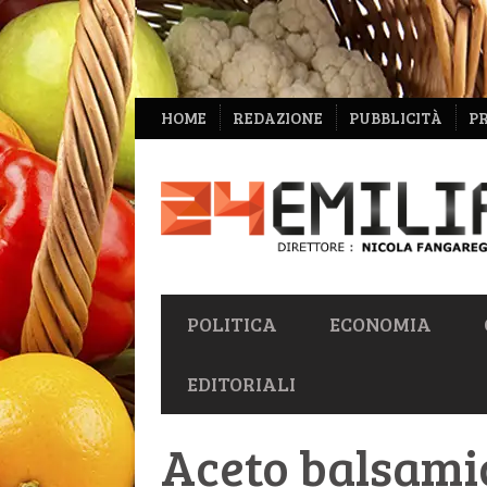
NAVIGAZIONE
HOME
REDAZIONE
PUBBLICITÀ
P
SECONDARIA
NAVIGAZIONE
POLITICA
ECONOMIA
PRIMARIA
EDITORIALI
Aceto balsamic