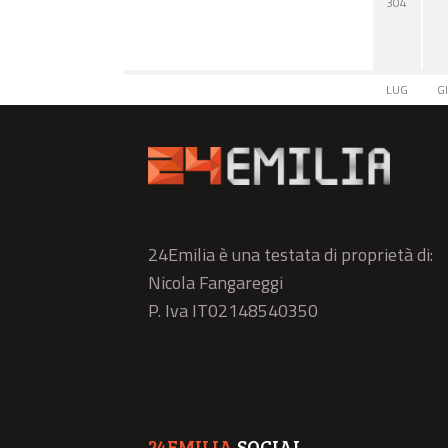
304
LUG
G
24Emilia è una testata di proprietà di:
Nicola Fangareggi
P. Iva IT02148540350
24EMILIA
SOCIAL