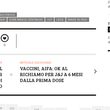
f
d
GIO EMILIA
DOP
GIAN MARCO CENTINAIO
IGP
LEGA
MADE IN ITALY
T
E
da
0
TE
ARTICOLO SUCCESSIVO
L
VACCINI, AIFA: OK AL
R
RICHIAMO PER J&J A 6 MESI
I
DALLA PRIMA DOSE
O
38
335
318