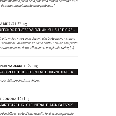
azzate mentre il punto della prossima tornata elettorale è : ci
i dissocia completamente dalla politica […]
il 27 Lug
ABRIELE
AFFONDO DEI VESCOVI EMILIANI SUL SUICIDIO ASSISTITO: “È CONTRO IL VALORE DELLA PERSONA”
li otto malati intervenuti davanti alla Corte hanno incrinato
a "narrazione" dell'eutanasia come diritto. Con una semplicità
isarmante hanno detto: «Non dateci una pistola carica, […]
il 27 Lug
PERINA ZECCHI
PARK ZUCCHI E IL RITORNO ALLE ORIGINI DOPO LA DISAVVENTURA CON REGGIO EMILIA PARCHEGGI
azie dott.tarquini...tutto chiaro...
il 27 Lug
HEODORA
MARTEDÌ 28 LUGLIO I FUNERALI DI MONICA ESPOSITO: LUTTO CITTADINO A MODENA E NONANTOLA
arà indetto un corteo? Una raccolta fondi a sostegno della