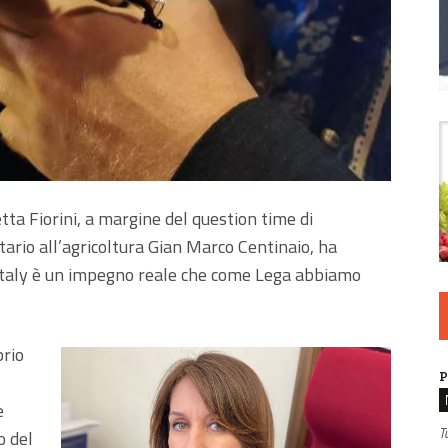
ta Fiorini, a margine del question time di
ario all’agricoltura Gian Marco Centinaio, ha
 Italy è un impegno reale che come Lega abbiamo
prio
P
e
T
o del