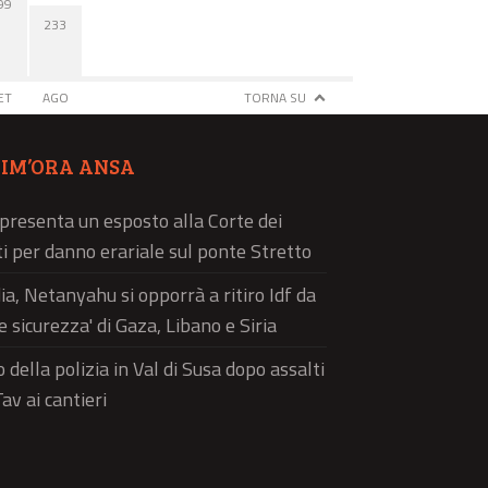
99
233
ET
AGO
TORNA SU
TIM’ORA ANSA
 presenta un esposto alla Corte dei
i per danno erariale sul ponte Stretto
a, Netanyahu si opporrà a ritiro Idf da
e sicurezza' di Gaza, Libano e Siria
 della polizia in Val di Susa dopo assalti
av ai cantieri