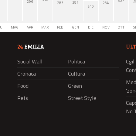
307
2
296
287
284
283
240
IU
MAG
APR
MAR
FEB
GEN
DIC
NOV
OTT
S
24
EMILIA
UL
Social Wall
Politica
Cgil
Cont
Cronaca
Cultura
Medi
Food
Green
'zon
Pets
Street Style
Capo
No T