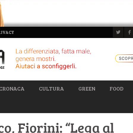
RIVACY
CRONACA
CULTURA
GREEN
FOOD
o, Fiorini: “Lega al