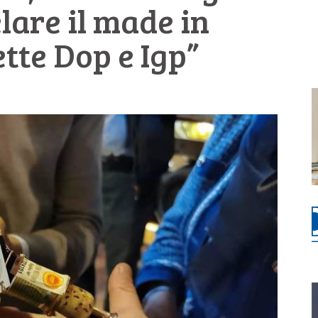
lare il made in
ette Dop e Igp”