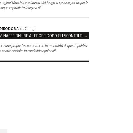
amiglia? Macché, era bianca, del luogo, a spasso per acquisti
unque capitalista indegna di
il 27 Lug
HEODORA
MINACCE ONLINE A LEPORE DOPO GLI SCONTRI DI BOLOGNA, ASSEGNATA LA SCORTA AL SINDACO
cco una proposta coerente con la mentalità di questi politici
 centro sociale: la condivido appieno!!!