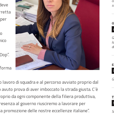
c
 deve
s
rretta
 per
G
to
G
mico
l
d
Dop”.
S
 forma
Gr
 lavoro di squadra e al percorso avviato proprio dal
 avuto prova di aver imboccato la strada giusta. C’è
roprio da ogni componente della filiera produttiva,
T
presenza al governo riusciremo a lavorare per
 la promozione delle nostre eccellenze italiane”.
S