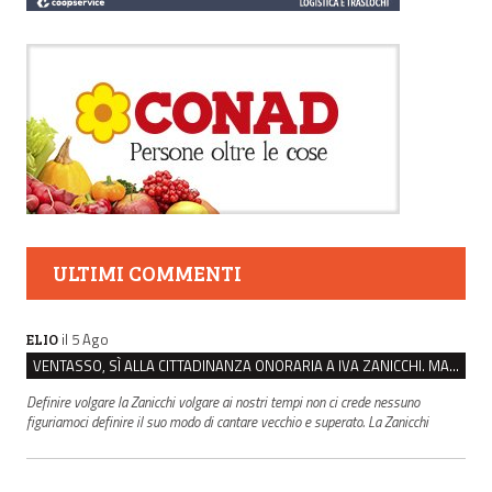
ULTIMI COMMENTI
il 5 Ago
ELIO
VENTASSO, SÌ ALLA CITTADINANZA ONORARIA A IVA ZANICCHI. MA BARGIACCHI: “È DI PESSIMO GUSTO”
Definire volgare la Zanicchi volgare ai nostri tempi non ci crede nessuno
figuriamoci definire il suo modo di cantare vecchio e superato. La Zanicchi