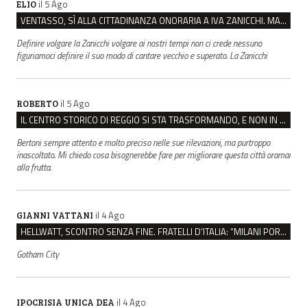
il 5 Ago
ELIO
VENTASSO, SÌ ALLA CITTADINANZA ONORARIA A IVA ZANICCHI. MA BARGIACCHI: “È DI PESSIMO GUSTO”
Definire volgare la Zanicchi volgare ai nostri tempi non ci crede nessuno
figuriamoci definire il suo modo di cantare vecchio e superato. La Zanicchi
il 5 Ago
ROBERTO
IL CENTRO STORICO DI REGGIO SI STA TRASFORMANDO, E NON IN MEGLIO
Bertoni sempre attento e molto preciso nelle sue rilevazioni, ma purtroppo
inascoltato. Mi chiedo cosa bisognerebbe fare per migliorare questa città oramai
alla frutta.
il 4 Ago
GIANNI VATTANI
HELLWATT, SCONTRO SENZA FINE. FRATELLI D’ITALIA: “MILANI PORTA DOCUMENTI, DE FRANCO INSULTI”
Gotham City
il 4 Ago
IPOCRISIA UNICA DEA