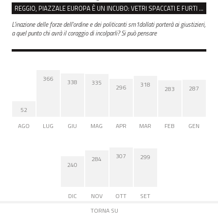
REGGIO, PIAZZALE EUROPA È UN INCUBO: VETRI SPACCATI E FURTI SULLE AUTO IN SOSTA
L'inazione delle forze dell'ordine e dei politicanti sm1dollati porterà ai giustizieri,
a quel punto chi avrà il coraggio di incolparli? Si può pensare
366
338
335
318
296
287
283
52
AGO
LUG
GIU
MAG
APR
MAR
FEB
GEN
307
299
284
240
DIC
NOV
OTT
SET
TORNA SU