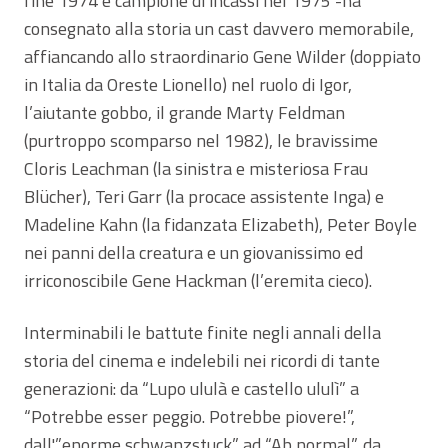
fine 1974 e campione di incassi nel 1975 -ha
consegnato alla storia un cast davvero memorabile,
affiancando allo straordinario Gene Wilder (doppiato
in Italia da Oreste Lionello) nel ruolo di Igor,
l’aiutante gobbo, il grande Marty Feldman
(purtroppo scomparso nel 1982), le bravissime
Cloris Leachman (la sinistra e misteriosa Frau
Blücher), Teri Garr (la procace assistente Inga) e
Madeline Kahn (la fidanzata Elizabeth), Peter Boyle
nei panni della creatura e un giovanissimo ed
irriconoscibile Gene Hackman (l’eremita cieco).
Interminabili le battute finite negli annali della
storia del cinema e indelebili nei ricordi di tante
generazioni: da “Lupo ululà e castello ululì” a
“Potrebbe esser peggio. Potrebbe piovere!”,
dall'”enorme schwanzstuck” ad “Ab normal”, da