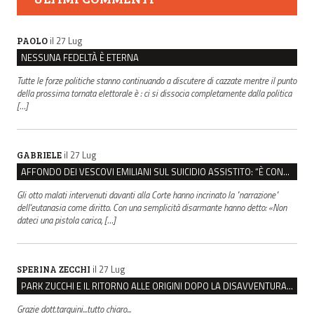
il 27 Lug
PAOLO
NESSUNA FEDELTÀ È ETERNA
Tutte le forze politiche stanno continuando a discutere di cazzate mentre il punto
della prossima tornata elettorale è : ci si dissocia completamente dalla politica
[…]
il 27 Lug
GABRIELE
AFFONDO DEI VESCOVI EMILIANI SUL SUICIDIO ASSISTITO: “È CONTRO IL VALORE DELLA PERSONA”
Gli otto malati intervenuti davanti alla Corte hanno incrinato la "narrazione"
dell'eutanasia come diritto. Con una semplicità disarmante hanno detto: «Non
dateci una pistola carica, […]
il 27 Lug
SPERINA ZECCHI
PARK ZUCCHI E IL RITORNO ALLE ORIGINI DOPO LA DISAVVENTURA CON REGGIO EMILIA PARCHEGGI
Grazie dott.tarquini...tutto chiaro...