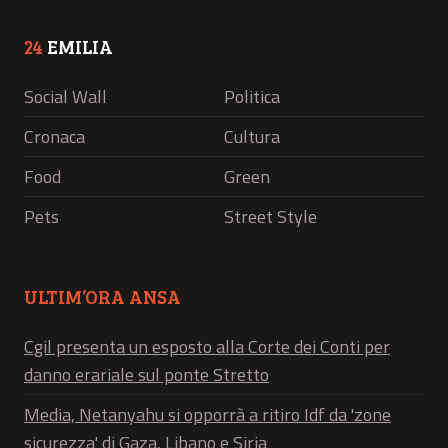
24
EMILIA
Social Wall
Politica
Cronaca
Cultura
Food
Green
Pets
Street Style
ULTIM’ORA ANSA
Cgil presenta un esposto alla Corte dei Conti per
danno erariale sul ponte Stretto
Media, Netanyahu si opporrà a ritiro Idf da 'zone
sicurezza' di Gaza, Libano e Siria