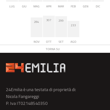
LUG
GIU
MAG
APR
MAR
FEB
GEN
DIC
307
299
284
233
NOV
OTT
SET
AGO
TORNA SU
24Emilia è una testata di proprietà di:
Nicola Fangareggi
P. Iva IT02148540350