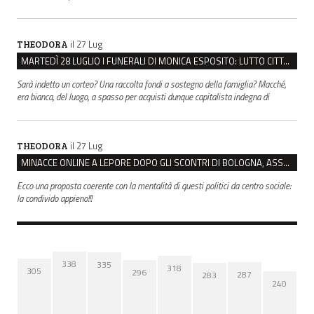
il 27 Lug
THEODORA
MARTEDÌ 28 LUGLIO I FUNERALI DI MONICA ESPOSITO: LUTTO CITTADINO A MODENA E NONANTOLA
Sarà indetto un corteo? Una raccolta fondi a sostegno della famiglia? Macché,
era bianca, del luogo, a spasso per acquisti dunque capitalista indegna di
il 27 Lug
THEODORA
MINACCE ONLINE A LEPORE DOPO GLI SCONTRI DI BOLOGNA, ASSEGNATA LA SCORTA AL SINDACO
Ecco una proposta coerente con la mentalità di questi politici da centro sociale:
la condivido appieno!!!
338
335
318
305
296
287
283
240