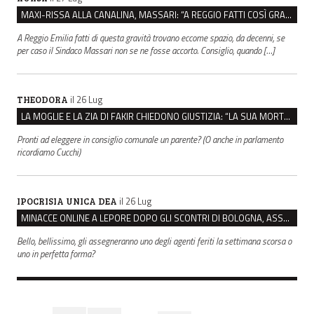
MAXI-RISSA ALLA CANALINA, MASSARI: “A REGGIO FATTI COSÌ GRAVI NON DEVONO TROVARE SPAZIO”
A Reggio Emilia fatti di questa gravità trovano eccome spazio, da decenni, se
per caso il Sindaco Massari non se ne fosse accorto. Consiglio, quando […]
il 26 Lug
THEODORA
LA MOGLIE E LA ZIA DI FAKIR CHIEDONO GIUSTIZIA: “LA SUA MORTE CRIMINE CONTRO L’UMANITÀ”
Pronti ad eleggere in consiglio comunale un parente? (O anche in parlamento
ricordiamo Cucchi)
il 26 Lug
IPOCRISIA UNICA DEA
MINACCE ONLINE A LEPORE DOPO GLI SCONTRI DI BOLOGNA, ASSEGNATA LA SCORTA AL SINDACO
Bello, bellissimo, gli assegneranno uno degli agenti feriti la settimana scorsa o
uno in perfetta forma?