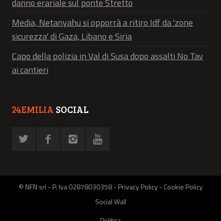
danno erariale sul ponte Stretto
Media, Netanyahu si opporrà a ritiro Idf da 'zone
sicurezza' di Gaza, Libano e Siria
Capo della polizia in Val di Susa dopo assalti No Tav
ai cantieri
24EMILIA
SOCIAL
© NFN srl - P. Iva 02878030358 -
Privacy Policy
-
Cookie Policy
Social Wall
Politica