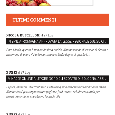
ULTIMI COMMENTI
il 27 Lug
NICOLA RUSCELLONI
IN EMILIA-ROMAGNA APPROVATA LA LEGGE REGIONALE SUL SUICIDIO MEDICALMENTE ASSISTITO
Caro Nicola, questa è una bellissima notizia. Non nascondo di essere di destra e
nemmeno di avere il Parkinson, ma uno Stato degno di questo […]
il 27 Lug
KURSK
MINACCE ONLINE A LEPORE DOPO GLI SCONTRI DI BOLOGNA, ASSEGNATA LA SCORTA AL SINDACO
Lepore, Massari....dilettantismo e ideologia, una miscela incredibilmente letale.
Non bastera' purtroppo voltare pagina e farli cadere nel dimenticatoio per
rimediare ai danni che stanno facendo alle
il 27 Lug
KURSK