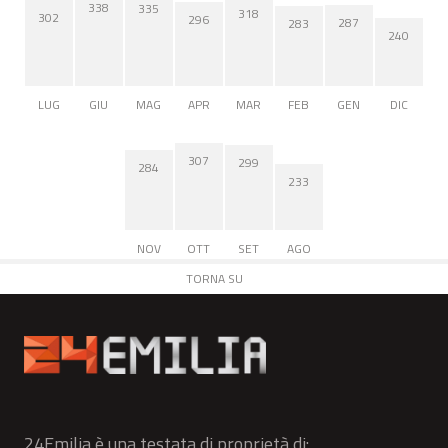
338
335
318
302
296
287
283
240
LUG
GIU
MAG
APR
MAR
FEB
GEN
DIC
307
299
284
233
NOV
OTT
SET
AGO
TORNA SU
24Emilia è una testata di proprietà di: