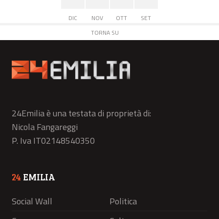
DIC
NOV
OTT
SET
TORNA SU
24Emilia è una testata di proprietà di:
Nicola Fangareggi
P. Iva IT02148540350
24
EMILIA
Social Wall
Politica