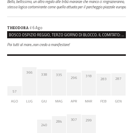
Bello, bellissimo, un altro regalo alle tribù maranze che manco ci ringrazieranno,
stessa logica cortomirante come quella attuata per il parcheggio piazzale europa
il 6 Ago
THEODORA
BOSCO OSPIZIO REGGIO, TERZO GIORNO DI BLOCCO. IL COMITATO: “PRESIDIO FINO A VENERDÌ”
Poi tutti al mare...non credo a manifestare!
366
338
335
318
296
287
283
57
AGO
LUG
GIU
MAG
APR
MAR
FEB
GEN
307
299
284
240