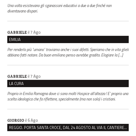
Una volta esistevano gli sganassoni educativi a due a due finché non
diventavano dispari.
il 7 Ago
GABRIELE
EMILIA
Per renderlo più "umano" troviamo anche i suoi difetti. Speriamo che in vita glieli
abbiano fatti notare. Da buon emiliano penso avrebbe gradito. Elogiare la […]
il 7 Ago
GABRIELE
LA CURA
Proprio in Emilia Romagna dove ci sono molti Hospice all’altezza ! E’ proprio una
scelta ideologica che fa riflettere, specialmente (ma non solo) i cristiani.
il 6 Ago
GIORGIO
REGGIO. PORTA SANTA CROCE, DAL 24 AGOSTO AL VIA IL CANTIERE PER IL NUOVO COLLETTORE FOGNARIO