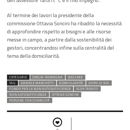
dell’assessore Taruffi: “C’è il mio impegno”.
Al termine dei lavori la presidente della
commissione Ottavia Soncini ha ribadito la necessità
di approfondire rispetto ai bisogni e alle risorse
messe in campo, a partire dalla sostenibilità dei
gestori, concentrandosi infine sulla centralità del
tema della domiciliarità.
CATEGORIE
EMILIA-ROMAGNA
WELFARE
TAG
DANIELE MARCHETTI
DOMICILIARITÀ
DOPO DI NOI
FONDO PER LA NON AUTOSUFFICIENZA
IGOR TARUFFI
NON AUTOSUFFICIENZA
OTTAVIA SONCINI
PERSONE CON DISABILITÀ