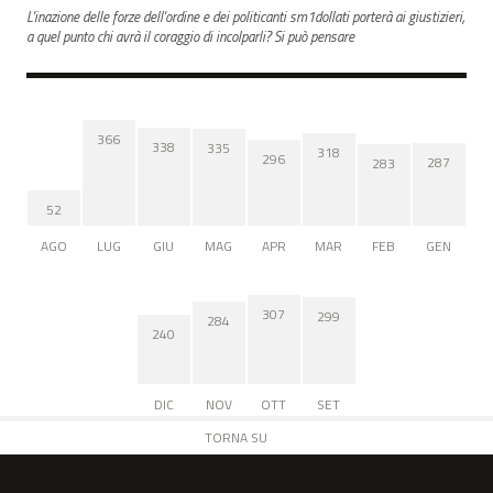
L'inazione delle forze dell'ordine e dei politicanti sm1dollati porterà ai giustizieri,
a quel punto chi avrà il coraggio di incolparli? Si può pensare
366
338
335
318
296
287
283
52
AGO
LUG
GIU
MAG
APR
MAR
FEB
GEN
307
299
284
240
DIC
NOV
OTT
SET
TORNA SU