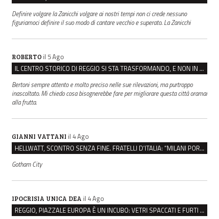
Definire volgare la Zanicchi volgare ai nostri tempi non ci crede nessuno
figuriamoci definire il suo modo di cantare vecchio e superato. La Zanicchi
il 5 Ago
ROBERTO
IL CENTRO STORICO DI REGGIO SI STA TRASFORMANDO, E NON IN MEGLIO
Bertoni sempre attento e molto preciso nelle sue rilevazioni, ma purtroppo
inascoltato. Mi chiedo cosa bisognerebbe fare per migliorare questa città oramai
alla frutta.
il 4 Ago
GIANNI VATTANI
HELLWATT, SCONTRO SENZA FINE. FRATELLI D’ITALIA: “MILANI PORTA DOCUMENTI, DE FRANCO INSULTI”
Gotham City
il 4 Ago
IPOCRISIA UNICA DEA
REGGIO, PIAZZALE EUROPA È UN INCUBO: VETRI SPACCATI E FURTI SULLE AUTO IN SOSTA