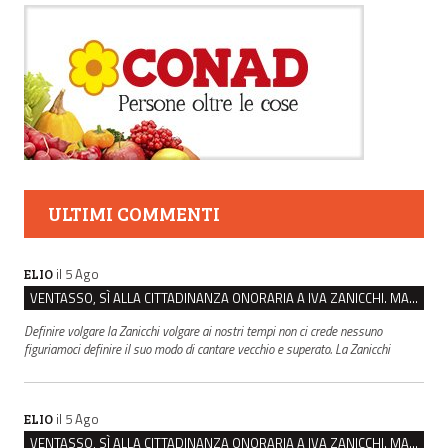
ULTIMI COMMENTI
il 5 Ago
ELIO
VENTASSO, SÌ ALLA CITTADINANZA ONORARIA A IVA ZANICCHI. MA BARGIACCHI: “È DI PESSIMO GUSTO”
Definire volgare la Zanicchi volgare ai nostri tempi non ci crede nessuno
figuriamoci definire il suo modo di cantare vecchio e superato. La Zanicchi
il 5 Ago
ELIO
VENTASSO, SÌ ALLA CITTADINANZA ONORARIA A IVA ZANICCHI. MA BARGIACCHI: “È DI PESSIMO GUSTO”