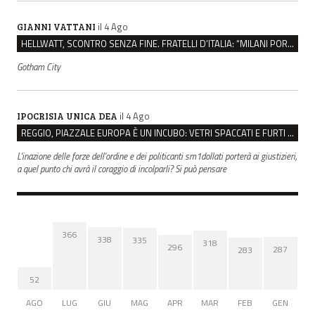
il 4 Ago
GIANNI VATTANI
HELLWATT, SCONTRO SENZA FINE. FRATELLI D’ITALIA: “MILANI PORTA DOCUMENTI, DE FRANCO INSULTI”
Gotham City
il 4 Ago
IPOCRISIA UNICA DEA
REGGIO, PIAZZALE EUROPA È UN INCUBO: VETRI SPACCATI E FURTI SULLE AUTO IN SOSTA
L'inazione delle forze dell'ordine e dei politicanti sm1dollati porterà ai giustizieri,
a quel punto chi avrà il coraggio di incolparli? Si può pensare
366
338
335
318
296
287
283
52
AGO
LUG
GIU
MAG
APR
MAR
FEB
GEN