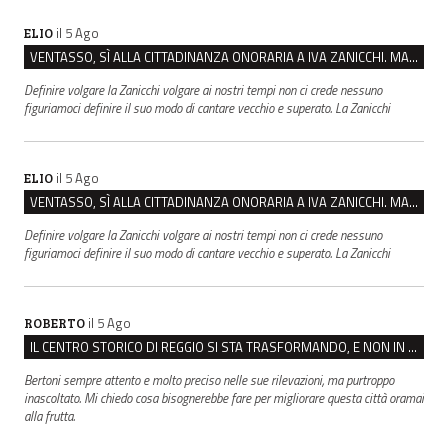
il 5 Ago
ELIO
VENTASSO, SÌ ALLA CITTADINANZA ONORARIA A IVA ZANICCHI. MA BARGIACCHI: “È DI PESSIMO GUSTO”
Definire volgare la Zanicchi volgare ai nostri tempi non ci crede nessuno
figuriamoci definire il suo modo di cantare vecchio e superato. La Zanicchi
il 5 Ago
ELIO
VENTASSO, SÌ ALLA CITTADINANZA ONORARIA A IVA ZANICCHI. MA BARGIACCHI: “È DI PESSIMO GUSTO”
Definire volgare la Zanicchi volgare ai nostri tempi non ci crede nessuno
figuriamoci definire il suo modo di cantare vecchio e superato. La Zanicchi
il 5 Ago
ROBERTO
IL CENTRO STORICO DI REGGIO SI STA TRASFORMANDO, E NON IN MEGLIO
Bertoni sempre attento e molto preciso nelle sue rilevazioni, ma purtroppo
inascoltato. Mi chiedo cosa bisognerebbe fare per migliorare questa città oramai
alla frutta.