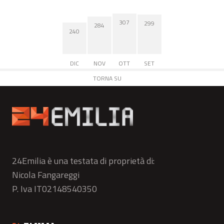
307
299
284
240
DIC
NOV
OTT
SET
TORNA SU
24Emilia è una testata di proprietà di:
Nicola Fangareggi
P. Iva IT02148540350