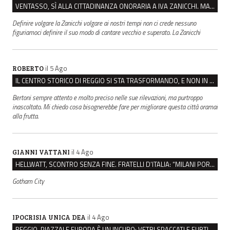
VENTASSO, SÌ ALLA CITTADINANZA ONORARIA A IVA ZANICCHI. MA BARGIACCHI: “È DI PESSIMO GUSTO”
Definire volgare la Zanicchi volgare ai nostri tempi non ci crede nessuno
figuriamoci definire il suo modo di cantare vecchio e superato. La Zanicchi
il 5 Ago
ROBERTO
IL CENTRO STORICO DI REGGIO SI STA TRASFORMANDO, E NON IN MEGLIO
Bertoni sempre attento e molto preciso nelle sue rilevazioni, ma purtroppo
inascoltato. Mi chiedo cosa bisognerebbe fare per migliorare questa città oramai
alla frutta.
il 4 Ago
GIANNI VATTANI
HELLWATT, SCONTRO SENZA FINE. FRATELLI D’ITALIA: “MILANI PORTA DOCUMENTI, DE FRANCO INSULTI”
Gotham City
il 4 Ago
IPOCRISIA UNICA DEA
REGGIO, PIAZZALE EUROPA È UN INCUBO: VETRI SPACCATI E FURTI SULLE AUTO IN SOSTA