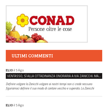
ULTIMI COMMENTI
il 5 Ago
ELIO
VENTASSO, SÌ ALLA CITTADINANZA ONORARIA A IVA ZANICCHI. MA BARGIACCHI: “È DI PESSIMO GUSTO”
Definire volgare la Zanicchi volgare ai nostri tempi non ci crede nessuno
figuriamoci definire il suo modo di cantare vecchio e superato. La Zanicchi
il 5 Ago
ELIO