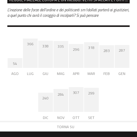
L'inazione delle forze dell'ordine e dei politicanti sm1dollati porterà ai giustizieri,
a quel punto chi avrà il coraggio di incolparli? Si può pensare
366
338
335
318
296
287
283
54
AGO
LUG
GIU
MAG
APR
MAR
FEB
GEN
307
299
284
240
DIC
NOV
OTT
SET
TORNA SU