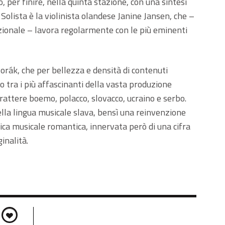
o, per finire, nella quinta stazione, con una sintesi
. Solista è la violinista olandese Janine Jansen, che –
zionale – lavora regolarmente con le più eminenti
orák, che per bellezza e densità di contenuti
lo tra i più affascinanti della vasta produzione
rattere boemo, polacco, slovacco, ucraino e serbo.
ella lingua musicale slava, bensì una reinvenzione
tica musicale romantica, innervata però di una cifra
ginalità.