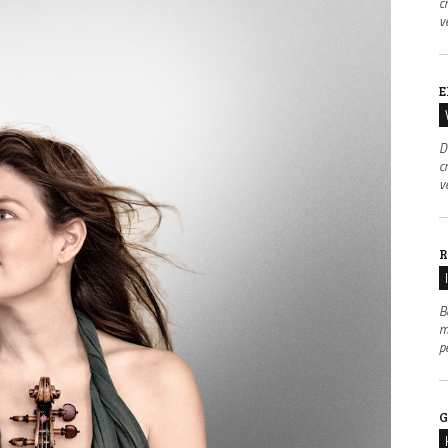
c
v
E
D
c
v
R
B
m
p
G