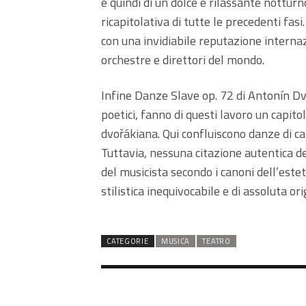
e quindi di un dolce e rilassante notturn
ricapitolativa di tutte le precedenti fasi
con una invidiabile reputazione interna
orchestre e direttori del mondo.
Infine Danze Slave op. 72 di Antonín Dv
poetici, fanno di questi lavoro un capito
dvořákiana. Qui confluiscono danze di ca
Tuttavia, nessuna citazione autentica d
del musicista secondo i canoni dell’este
stilistica inequivocabile e di assoluta ori
CATEGORIE
MUSICA
TEATRO