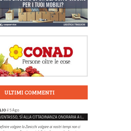
ULTIMI COMMENTI
il 5 Ago
LIO
VENTASSO, SÌ ALLA CITTADINANZA ONORARIA A IVA ZANICCHI. MA BARGIACCHI: “È DI PESSIMO GUSTO”
efinire volgare la Zanicchi volgare ai nostri tempi non ci