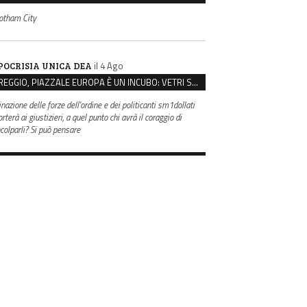
otham City
il 4 Ago
POCRISIA UNICA DEA
REGGIO, PIAZZALE EUROPA È UN INCUBO: VETRI SPACCATI E FURTI SULLE AUTO IN SOSTA
inazione delle forze dell'ordine e dei politicanti sm1dollati
rterà ai giustizieri, a quel punto chi avrà il coraggio di
ncolparli? Si può pensare