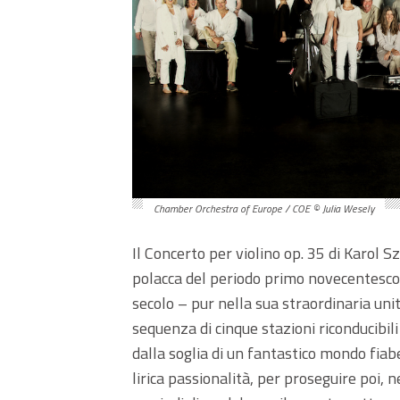
Chamber Orchestra of Europe / COE © Julia Wesely
Il Concerto per violino op. 35 di Karol
polacca del periodo primo novecentesco,
secolo – pur nella sua straordinaria uni
sequenza di cinque stazioni riconducibi
dalla soglia di un fantastico mondo fia
lirica passionalità, per proseguire poi, 