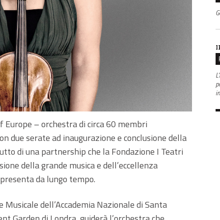
G
I
L'
po
i
 Europe – orchestra di circa 60 membri
con due serate ad inaugurazione e conclusione della
utto di una partnership che la Fondazione I Teatri
sione della grande musica e dell’eccellenza
ppresenta da lungo tempo.
e Musicale dell’Accademia Nazionale di Santa
ent Garden di Londra, guiderà l’orchestra che