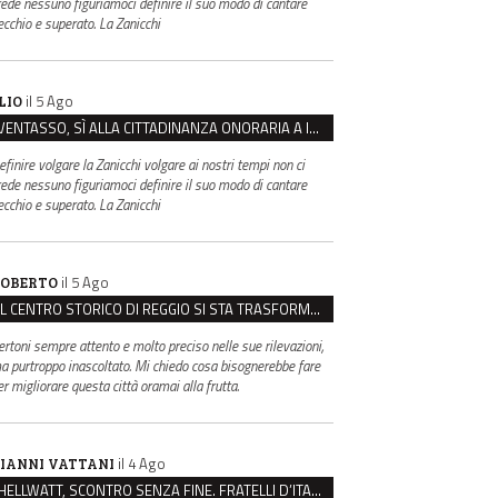
rede nessuno figuriamoci definire il suo modo di cantare
ecchio e superato. La Zanicchi
il 5 Ago
LIO
VENTASSO, SÌ ALLA CITTADINANZA ONORARIA A IVA ZANICCHI. MA BARGIACCHI: “È DI PESSIMO GUSTO”
efinire volgare la Zanicchi volgare ai nostri tempi non ci
rede nessuno figuriamoci definire il suo modo di cantare
ecchio e superato. La Zanicchi
il 5 Ago
OBERTO
IL CENTRO STORICO DI REGGIO SI STA TRASFORMANDO, E NON IN MEGLIO
ertoni sempre attento e molto preciso nelle sue rilevazioni,
a purtroppo inascoltato. Mi chiedo cosa bisognerebbe fare
er migliorare questa città oramai alla frutta.
il 4 Ago
IANNI VATTANI
HELLWATT, SCONTRO SENZA FINE. FRATELLI D’ITALIA: “MILANI PORTA DOCUMENTI, DE FRANCO INSULTI”