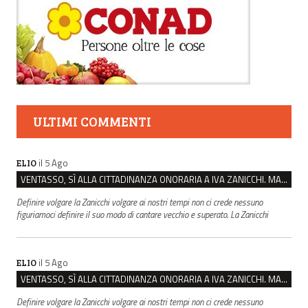
ULTIMI COMMENTI
il 5 Ago
ELIO
VENTASSO, SÌ ALLA CITTADINANZA ONORARIA A IVA ZANICCHI. MA BARGIACCHI: “È DI PESSIMO GUSTO”
Definire volgare la Zanicchi volgare ai nostri tempi non ci crede nessuno
figuriamoci definire il suo modo di cantare vecchio e superato. La Zanicchi
il 5 Ago
ELIO
VENTASSO, SÌ ALLA CITTADINANZA ONORARIA A IVA ZANICCHI. MA BARGIACCHI: “È DI PESSIMO GUSTO”
Definire volgare la Zanicchi volgare ai nostri tempi non ci crede nessuno