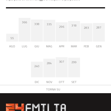
366
338
335
318
296
287
283
55
AGO
LUG
GIU
MAG
APR
MAR
FEB
GEN
307
299
284
240
DIC
NOV
OTT
SET
TORNA SU