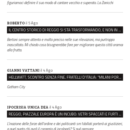
figuriamoci definire il suo modo di cantare vecchio e superato. La Zanicchi
il 5 Ago
ROBERTO
IL CENTRO STORICO DI REGGIO SI STA TRASFORMANDO, E NON IN MEGLIO
Bertoni sempre attento e molto preciso nelle sue rilevazioni, ma purtroppo
inascoltato. Mi chiedo cosa bisognerebbe fare per migliorare questa città oramai
alla frutta.
il 4 Ago
GIANNI VATTANI
HELLWATT, SCONTRO SENZA FINE. FRATELLI D’ITALIA: “MILANI PORTA DOCUMENTI, DE FRANCO INSULTI”
Gotham City
il 4 Ago
IPOCRISIA UNICA DEA
REGGIO, PIAZZALE EUROPA È UN INCUBO: VETRI SPACCATI E FURTI SULLE AUTO IN SOSTA
L'inazione delle forze dell'ordine e dei politicanti sm1dollati porterà ai giustizieri,
a quel punto chi avrà il coraggio di incolparli? Si può pensare