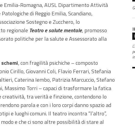
one Emilia-Romagna, AUSL Dipartimento Attività
G
Patologiche di Reggio Emilia, Scandiano,
Associazione Sostegno e Zucchero, lo
I
etto regionale
Teatro e salute mentale
, promosso
rato politiche per la salute e Assessorato alla
L'
po
i
i schemi
, con fragilità psichiche – composto
nio Cirillo, Giovanni Coli, Flavio Ferrari, Stefania
ltieri, Caterina Iembo, Patrizia Marcuccio, Stefano
i, Massimo Torri – capaci di trasformare la fatica
e creatività, tra verità e finzione, contendono lo
 prendono parola e con i loro corpi danno spazio ad
tipi e luoghi comuni. Il teatro incontra “l’altro”,
 modo e che ci sono altre possibilità di stare al