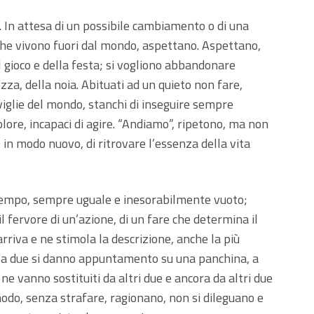
. In attesa di un possibile cambiamento o di una
che vivono fuori dal mondo, aspettano. Aspettano,
l gioco e della festa; si vogliono abbandonare
zza, della noia. Abituati ad un quieto non fare,
aviglie del mondo, stanchi di inseguire sempre
olore, incapaci di agire. “Andiamo”, ripetono, ma non
in modo nuovo, di ritrovare l’essenza della vita
atempo, sempre uguale e inesorabilmente vuoto;
l fervore di un’azione, di un fare che determina il
rriva e ne stimola la descrizione, anche la più
 a due si danno appuntamento su una panchina, a
ne vanno sostituiti da altri due e ancora da altri due
 modo, senza strafare, ragionano, non si dileguano e