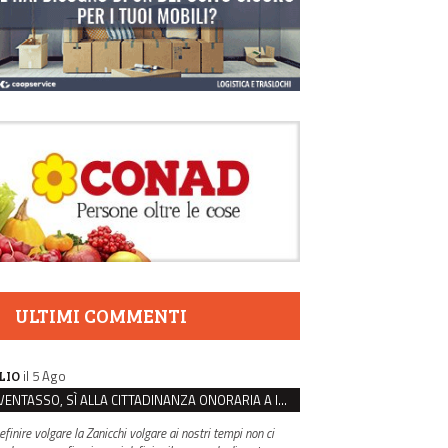
ULTIMI COMMENTI
il 5 Ago
LIO
VENTASSO, SÌ ALLA CITTADINANZA ONORARIA A IVA ZANICCHI. MA BARGIACCHI: “È DI PESSIMO GUSTO”
efinire volgare la Zanicchi volgare ai nostri tempi non ci