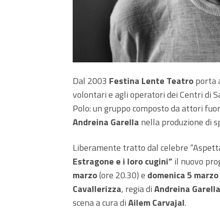
Dal 2003
Festina Lente Teatro
porta a
volontari e agli operatori dei Centri di
Polo: un gruppo composto da attori fuori
Andreina Garella
nella produzione di sp
Liberamente tratto dal celebre “Aspet
Estragone e i loro cugini”
il nuovo pro
marzo
(ore 20.30) e
domenica 5 marzo
Cavallerizza
,
regia
di
Andreina Garell
scena a cura di
Ailem Carvajal
.