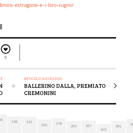
adimiro-estragone-e-i-loro-cugini/
0
TE
ARTICOLO SUCCESSIVO
N
BALLERINO DALLA, PREMIATO
O
CREMONINI
66
338
335
318
3
296
287
284
283
240