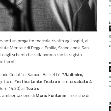
c
v
E
D
vanti un progetto teatrale rivolto agli ospiti, ai
c
v
 Salute Mentale di Reggio Emilia, Scandiano e San
 dagli schemi che collaborano con la regista
ettacoli.
R
tando Godot” di Samuel Beckett è
“
Vladimiro,
B
getto di
Festina Lente Teatro
in scena
sabato 4
m
p
(ore 15.30) al
Teatro
a
, ambientazione di
Mario Fontanini
, musiche di
G