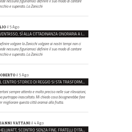
rede nessuno figuriamoci definire il suo modo di cantare
ecchio e superato. La Zanicchi
il 5 Ago
LIO
VENTASSO, SÌ ALLA CITTADINANZA ONORARIA A IVA ZANICCHI. MA BARGIACCHI: “È DI PESSIMO GUSTO”
efinire volgare la Zanicchi volgare ai nostri tempi non ci
rede nessuno figuriamoci definire il suo modo di cantare
ecchio e superato. La Zanicchi
il 5 Ago
OBERTO
IL CENTRO STORICO DI REGGIO SI STA TRASFORMANDO, E NON IN MEGLIO
ertoni sempre attento e molto preciso nelle sue rilevazioni,
a purtroppo inascoltato. Mi chiedo cosa bisognerebbe fare
er migliorare questa città oramai alla frutta.
il 4 Ago
IANNI VATTANI
HELLWATT, SCONTRO SENZA FINE. FRATELLI D’ITALIA: “MILANI PORTA DOCUMENTI, DE FRANCO INSULTI”