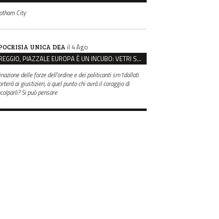
otham City
il 4 Ago
POCRISIA UNICA DEA
REGGIO, PIAZZALE EUROPA È UN INCUBO: VETRI SPACCATI E FURTI SULLE AUTO IN SOSTA
inazione delle forze dell'ordine e dei politicanti sm1dollati
rterà ai giustizieri, a quel punto chi avrà il coraggio di
ncolparli? Si può pensare