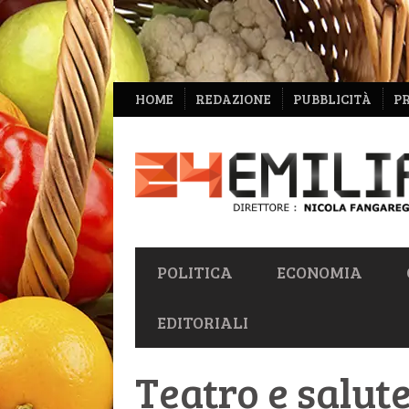
NAVIGAZIONE
HOME
REDAZIONE
PUBBLICITÀ
P
SECONDARIA
NAVIGAZIONE
POLITICA
ECONOMIA
PRIMARIA
EDITORIALI
Teatro e salute