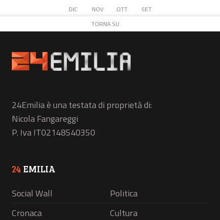
DIC
NOV
OTT
SET
TORNA SU
24Emilia è una testata di proprietà di:
Nicola Fangareggi
P. Iva IT02148540350
24
EMILIA
Social Wall
Politica
Cronaca
Cultura