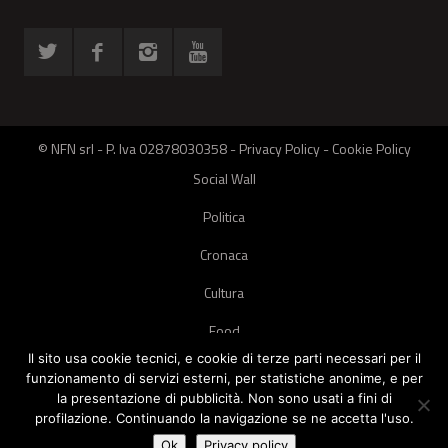
© NFN srl - P. Iva 02878030358 -
Privacy Policy
-
Cookie Policy
Social Wall
Politica
Cronaca
Cultura
Food
Il sito usa cookie tecnici, e cookie di terze parti necessari per il
Green
funzionamento di servizi esterni, per statistiche anonime, e per
la presentazione di pubblicità. Non sono usati a fini di
Pets
profilazione. Continuando la navigazione se ne accetta l'uso.
Street Style
Ok
Privacy policy