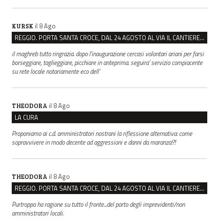
il 8 Ago
KURSK
REGGIO. PORTA SANTA CROCE, DAL 24 AGOSTO AL VIA IL CANTIERE PER IL NUOVO COLLETTORE FOGNARIO
il maghreb tutto ringrazia. dopo l’inaugurazione cercasi volontari ariani per farsi
borseggiare, taglieggiare, picchiare in anteprima. seguira’ servizio compiacente
su rete locale notariamente eco dell’
il 8 Ago
THEODORA
LA CURA
Proponiamo ai c.d. amministratori nostrani la riflessione alternativa: come
sopravvivere in modo decente ad aggressioni e danni da maranza!?!
il 8 Ago
THEODORA
REGGIO. PORTA SANTA CROCE, DAL 24 AGOSTO AL VIA IL CANTIERE PER IL NUOVO COLLETTORE FOGNARIO
Purtroppo ha ragione su tutto il fronte...del porto degli imprevidenti/non
amministratori locali.