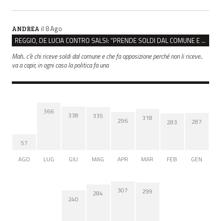
il 8 Ago
ANDREA
REGGIO, DE LUCIA CONTRO SALSI: “PRENDE SOLDI DAL COMUNE E DIFFONDE FAKE NEWS”
Mah.. c’è chi riceve soldi dal comune e che fa opposizione perché non li riceve..
va a capir, in ogni caso la politica fa una
366
338
335
318
296
287
283
57
AGO
LUG
GIU
MAG
APR
MAR
FEB
GEN
307
299
284
240