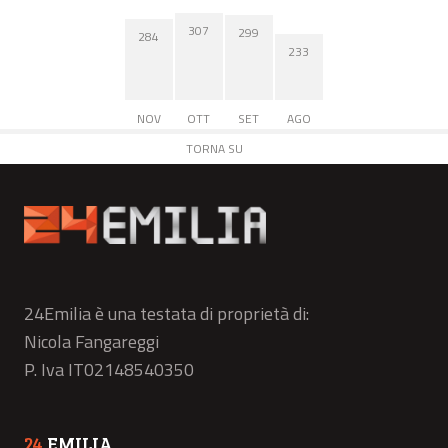
307
299
284
233
NOV
OTT
SET
AGO
TORNA SU
24Emilia è una testata di proprietà di:
Nicola Fangareggi
P. Iva IT02148540350
24
EMILIA