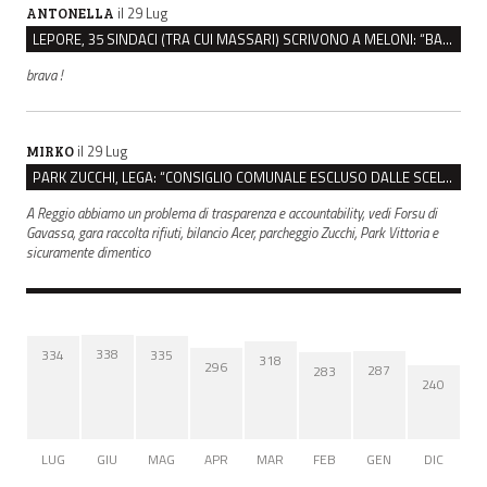
il 29 Lug
ANTONELLA
LEPORE, 35 SINDACI (TRA CUI MASSARI) SCRIVONO A MELONI: “BASTA ATTACCHI ISTITUZIONALI”
brava !
il 29 Lug
MIRKO
PARK ZUCCHI, LEGA: “CONSIGLIO COMUNALE ESCLUSO DALLE SCELTE, PRETENDIAMO TUTTI GLI ATTI”
A Reggio abbiamo un problema di trasparenza e accountability, vedi Forsu di
Gavassa, gara raccolta rifiuti, bilancio Acer, parcheggio Zucchi, Park Vittoria e
sicuramente dimentico
338
335
334
318
296
287
283
240
LUG
GIU
MAG
APR
MAR
FEB
GEN
DIC