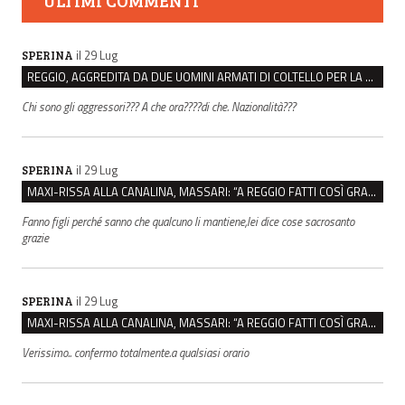
ULTIMI COMMENTI
il 29 Lug
SPERINA
REGGIO, AGGREDITA DA DUE UOMINI ARMATI DI COLTELLO PER LA BORSA: LEI REAGISCE E LI FA SCAPPARE
Chi sono gli aggressori??? A che ora????di che. Nazionalità???
il 29 Lug
SPERINA
MAXI-RISSA ALLA CANALINA, MASSARI: “A REGGIO FATTI COSÌ GRAVI NON DEVONO TROVARE SPAZIO”
Fanno figli perché sanno che qualcuno li mantiene,lei dice cose sacrosanto
grazie
il 29 Lug
SPERINA
MAXI-RISSA ALLA CANALINA, MASSARI: “A REGGIO FATTI COSÌ GRAVI NON DEVONO TROVARE SPAZIO”
Verissimo.. confermo totalmente.a qualsiasi orario