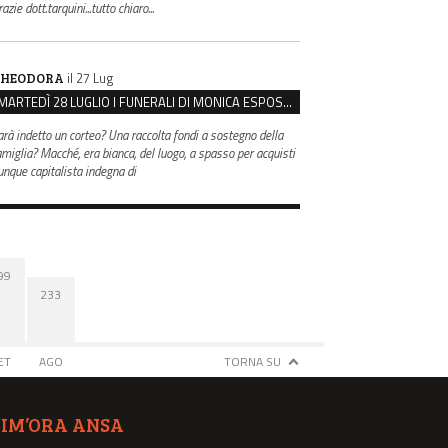
azie dott.tarquini...tutto chiaro...
il 27 Lug
HEODORA
MARTEDÌ 28 LUGLIO I FUNERALI DI MONICA ESPOSITO: LUTTO CITTADINO A MODENA E NONANTOLA
arà indetto un corteo? Una raccolta fondi a sostegno della
amiglia? Macché, era bianca, del luogo, a spasso per acquisti
unque capitalista indegna di
99
233
ET
AGO
TORNA SU
TIM’ORA ANSA