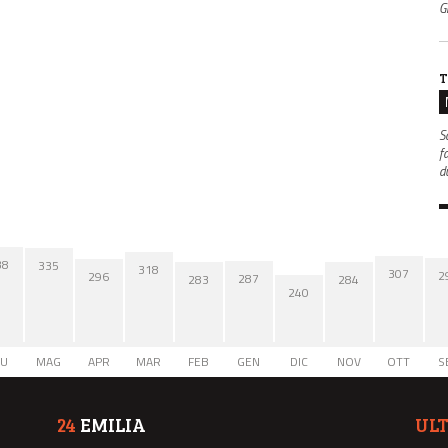
Gr
T
S
f
d
38
335
318
307
2
296
287
284
283
240
IU
MAG
APR
MAR
FEB
GEN
DIC
NOV
OTT
S
24
EMILIA
UL