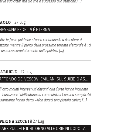
er la sua città!! ma ciò che è successo alla stazione […]
il 27 Lug
AOLO
NESSUNA FEDELTÀ È ETERNA
utte le forze politiche stanno continuando a discutere di
azzate mentre il punto della prossima tornata elettorale è : ci
i dissocia completamente dalla politica […]
il 27 Lug
ABRIELE
AFFONDO DEI VESCOVI EMILIANI SUL SUICIDIO ASSISTITO: “È CONTRO IL VALORE DELLA PERSONA”
li otto malati intervenuti davanti alla Corte hanno incrinato
a "narrazione" dell'eutanasia come diritto. Con una semplicità
isarmante hanno detto: «Non dateci una pistola carica, […]
il 27 Lug
PERINA ZECCHI
PARK ZUCCHI E IL RITORNO ALLE ORIGINI DOPO LA DISAVVENTURA CON REGGIO EMILIA PARCHEGGI