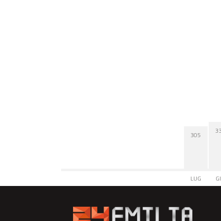
3
305
LUG
G