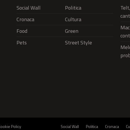
Social Wall
Politica
Telt
cant
Cronaca
Cultura
Macr
Food
Green
cont
Pets
Street Style
Melo
pro
Social Wall
Politica
Cronaca
Cu
Cookie Policy