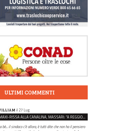
ULTIMI COMMENTI
il 27 Lug
ILLIAM
MAXI-RISSA ALLA CANALINA, MASSARI: “A REGGIO FATTI COSÌ GRAVI NON DEVONO TROVARE SPAZIO”
 bè... il sindaco c'è allora, è tutti dite che non ha il pensiero