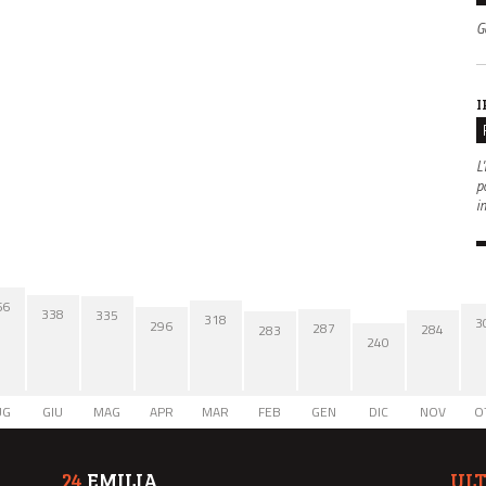
G
I
L'
po
i
66
338
335
318
3
296
287
284
283
240
UG
GIU
MAG
APR
MAR
FEB
GEN
DIC
NOV
O
24
EMILIA
UL