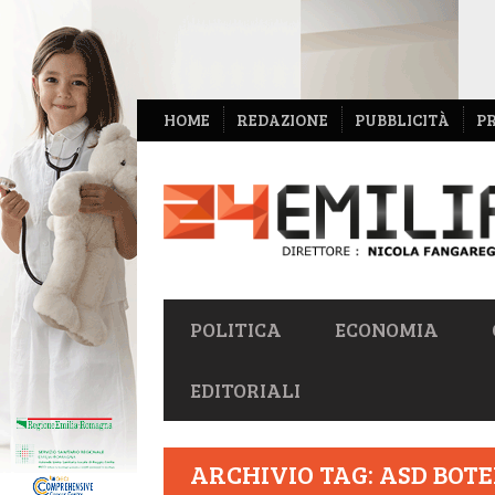
NAVIGAZIONE
HOME
REDAZIONE
PUBBLICITÀ
P
SECONDARIA
NAVIGAZIONE
POLITICA
ECONOMIA
PRIMARIA
EDITORIALI
ARCHIVIO TAG: ASD BOTE