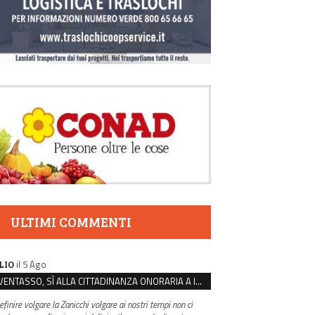
ULTIMI COMMENTI
il 5 Ago
LIO
VENTASSO, SÌ ALLA CITTADINANZA ONORARIA A IVA ZANICCHI. MA BARGIACCHI: “È DI PESSIMO GUSTO”
efinire volgare la Zanicchi volgare ai nostri tempi non ci