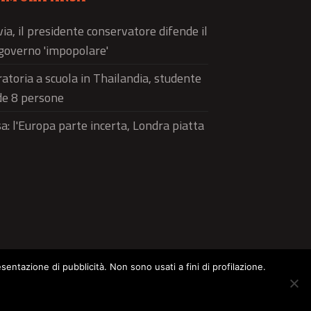
via, il presidente conservatore difende il
governo 'impopolare'
atoria a scuola in Thailandia, studente
de 8 persone
a: l'Europa parte incerta, Londra piatta
esentazione di pubblicità. Non sono usati a fini di profilazione.
ltura
Food
Green
Pets
Street Style