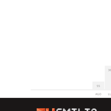
3
55
AGO
L