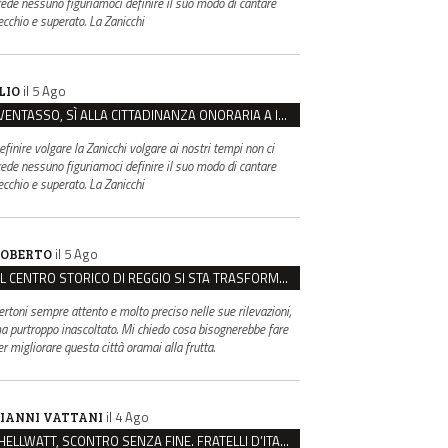
rede nessuno figuriamoci definire il suo modo di cantare
ecchio e superato. La Zanicchi
il 5 Ago
LIO
VENTASSO, SÌ ALLA CITTADINANZA ONORARIA A IVA ZANICCHI. MA BARGIACCHI: “È DI PESSIMO GUSTO”
efinire volgare la Zanicchi volgare ai nostri tempi non ci
rede nessuno figuriamoci definire il suo modo di cantare
ecchio e superato. La Zanicchi
il 5 Ago
OBERTO
IL CENTRO STORICO DI REGGIO SI STA TRASFORMANDO, E NON IN MEGLIO
ertoni sempre attento e molto preciso nelle sue rilevazioni,
a purtroppo inascoltato. Mi chiedo cosa bisognerebbe fare
er migliorare questa città oramai alla frutta.
il 4 Ago
IANNI VATTANI
HELLWATT, SCONTRO SENZA FINE. FRATELLI D’ITALIA: “MILANI PORTA DOCUMENTI, DE FRANCO INSULTI”