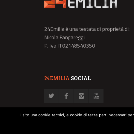
24Emilia è una testata di proprietà di:
Nicola Fangareggi
P. Iva IT02148540350
24EMILIA
SOCIAL
Il sito usa cookie tecnici, e cookie di terze parti necessari pe
© NFN srl - P. Iva 02878030358 -
Privacy Policy
-