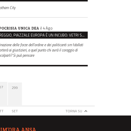
otham City
il 4 Ago
POCRISIA UNICA DEA
REGGIO, PIAZZALE EUROPA È UN INCUBO: VETRI SPACCATI E FURTI SULLE AUTO IN SOSTA
inazione delle forze dell'ordine e dei politicanti sm1dollati
rterà ai giustizieri, a quel punto chi avrà il coraggio di
ncolparli? Si può pensare
07
299
TT
SET
TORNA SU
TIM’ORA ANSA