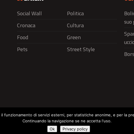
Social Wall
Politica
Boli
suo 
Cronaca
Cultura
Spar
Food
Green
ucci
Pets
Street Style
Bors
r il funzionamento di servizi esterni, per statistiche anonime, e per la pr
Continuando la navigazione se ne accetta l'uso.
Social Wall
Politica
Cronaca
Cu
Cookie Policy
Ok
Privacy policy