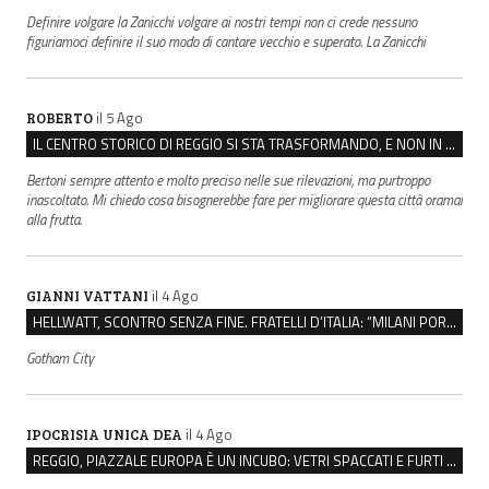
Definire volgare la Zanicchi volgare ai nostri tempi non ci crede nessuno
figuriamoci definire il suo modo di cantare vecchio e superato. La Zanicchi
il 5 Ago
ROBERTO
IL CENTRO STORICO DI REGGIO SI STA TRASFORMANDO, E NON IN MEGLIO
Bertoni sempre attento e molto preciso nelle sue rilevazioni, ma purtroppo
inascoltato. Mi chiedo cosa bisognerebbe fare per migliorare questa città oramai
alla frutta.
il 4 Ago
GIANNI VATTANI
HELLWATT, SCONTRO SENZA FINE. FRATELLI D’ITALIA: “MILANI PORTA DOCUMENTI, DE FRANCO INSULTI”
Gotham City
il 4 Ago
IPOCRISIA UNICA DEA
REGGIO, PIAZZALE EUROPA È UN INCUBO: VETRI SPACCATI E FURTI SULLE AUTO IN SOSTA