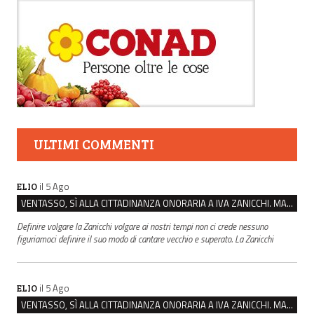
ULTIMI COMMENTI
il 5 Ago
ELIO
VENTASSO, SÌ ALLA CITTADINANZA ONORARIA A IVA ZANICCHI. MA BARGIACCHI: “È DI PESSIMO GUSTO”
Definire volgare la Zanicchi volgare ai nostri tempi non ci crede nessuno
figuriamoci definire il suo modo di cantare vecchio e superato. La Zanicchi
il 5 Ago
ELIO
VENTASSO, SÌ ALLA CITTADINANZA ONORARIA A IVA ZANICCHI. MA BARGIACCHI: “È DI PESSIMO GUSTO”