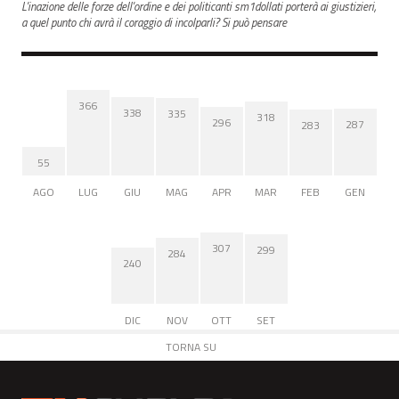
L'inazione delle forze dell'ordine e dei politicanti sm1dollati porterà ai giustizieri,
a quel punto chi avrà il coraggio di incolparli? Si può pensare
366
338
335
318
296
287
283
55
AGO
LUG
GIU
MAG
APR
MAR
FEB
GEN
307
299
284
240
DIC
NOV
OTT
SET
TORNA SU